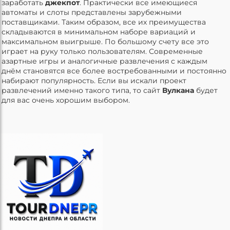
заработать
джекпот
. Практически все имеющиеся
автоматы и слоты представлены зарубежными
поставщиками. Таким образом, все их преимущества
складываются в минимальном наборе вариаций и
максимальном выигрыше. По большому счету все это
играет на руку только пользователям. Современные
азартные игры и аналогичные развлечения с каждым
днём становятся все более востребованными и постоянно
набирают популярность. Если вы искали проект
развлечений именно такого типа, то сайт
Вулкана
будет
для вас очень хорошим выбором.