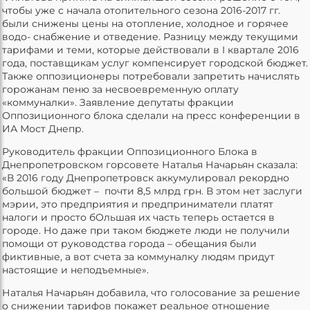
чтобы уже с начала отопительного сезона 2016-2017 гг.
были снижены цены на отопление, холодное и горячее
водо- снабжение и отведение. Разницу между текущими
тарифами и теми, которые действовали в I квартале 2016
года, поставщикам услуг компенсирует городской бюджет.
Также оппозиционеры потребовали запретить начислять
горожанам пеню за несвоевременную оплату
«коммуналки». Заявление депутаты фракции
Оппозиционного блока сделали на пресс конференции в
ИА Мост Днепр.
Руководитель фракции Оппозиционного Блока в
Днепропетровском горсовете Наталья Начарьян сказала:
«В 2016 году Днепропетровск аккумулировал рекордно
большой бюджет – почти 8,5 млрд грн. В этом нет заслуги
мэрии, это предприятия и предприниматели платят
налоги и просто бОльшая их часть теперь остается в
городе. Но даже при таком бюджете люди не получили
помощи от руководства города – обещания были
фиктивные, а вот счета за коммуналку людям придут
настоящие и неподъемные».
Наталья Начарьян добавила, что голосование за решение
о снижении тарифов покажет реальное отношение