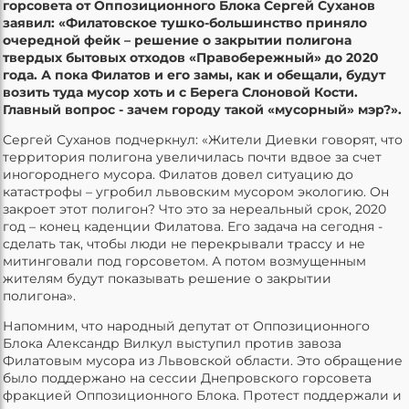
горсовета от Оппозиционного Блока Сергей Суханов
заявил: «Филатовское тушко-большинство приняло
очередной фейк – решение о закрытии полигона
твердых бытовых отходов «Правобережный» до 2020
года. А пока Филатов и его замы, как и обещали, будут
возить туда мусор хоть и с Берега Слоновой Кости.
Главный вопрос - зачем городу такой «мусорный» мэр?».
Сергей Суханов подчеркнул: «Жители Диевки говорят, что
территория полигона увеличилась почти вдвое за счет
иногороднего мусора. Филатов довел ситуацию до
катастрофы – угробил львовским мусором экологию. Он
закроет этот полигон? Что это за нереальный срок, 2020
год – конец каденции Филатова. Его задача на сегодня -
сделать так, чтобы люди не перекрывали трассу и не
митинговали под горсоветом. А потом возмущенным
жителям будут показывать решение о закрытии
полигона».
Напомним, что народный депутат от Оппозиционного
Блока Александр Вилкул выступил против завоза
Филатовым мусора из Львовской области. Это обращение
было поддержано на сессии Днепровского горсовета
фракцией Оппозиционного Блока. Протест поддержали и