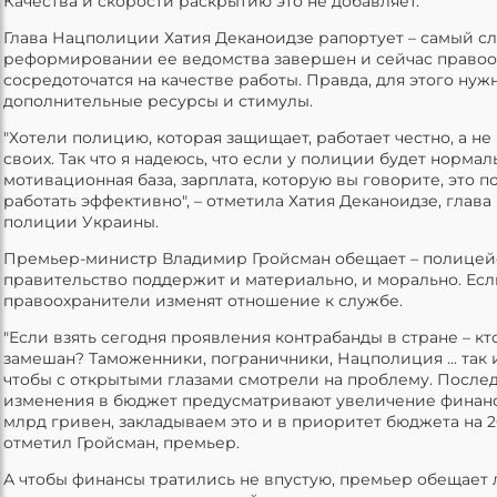
Качества и скорости раскрытию это не добавляет.
Глава Нацполиции Хатия Деканоидзе рапортует – самый с
реформировании ее ведомства завершен и сейчас право
сосредоточатся на качестве работы. Правда, для этого нуж
дополнительные ресурсы и стимулы.
"Хотели полицию, которая защищает, работает честно, а н
своих. Так что я надеюсь, что если у полиции будет нормал
мотивационная база, зарплата, которую вы говорите, это п
работать эффективно", – отметила Хатия Деканоидзе, глав
полиции Украины.
Премьер-министр Владимир Гройсман обещает – полицей
правительство поддержит и материально, и морально. Есл
правоохранители изменят отношение к службе.
"Если взять сегодня проявления контрабанды в стране – кт
замешан? Таможенники, пограничники, Нацполиция ... так и
чтобы с открытыми глазами смотрели на проблему. После
изменения в бюджет предусматривают увеличение финанс
млрд гривен, закладываем это и в приоритет бюджета на 201
отметил Гройсман, премьер.
А чтобы финансы тратились не впустую, премьер обещает 