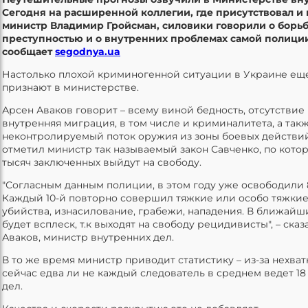
Сегодня на расширенной коллегии, где присутствовал и
министр Владимир Гройсман, силовики говорили о борьб
преступностью и о внутренних проблемах самой полиции
сообщает
segodnya.ua
Настолько плохой криминогенной ситуации в Украине еще
признают в министерстве.
Арсен Аваков говорит – всему виной бедность, отсутствие
внутренняя миграция, в том числе и криминалитета, а так
неконтролируемый поток оружия из зоны боевых действий
отметил министр так называемый закон Савченко, по кото
тысяч заключенных выйдут на свободу.
"Согласным данным полиции, в этом году уже освободили 8
Каждый 10-й повторно совершил тяжкие или особо тяжкие
убийства, изнасилование, грабежи, нападения. В ближайш
будет всплеск, т.к выходят на свободу рецидивисты", – ска
Аваков, министр внутренних дел.
В то же время министр приводит статистику – из-за нехва
сейчас едва ли не каждый следователь в среднем ведет 18
дел.