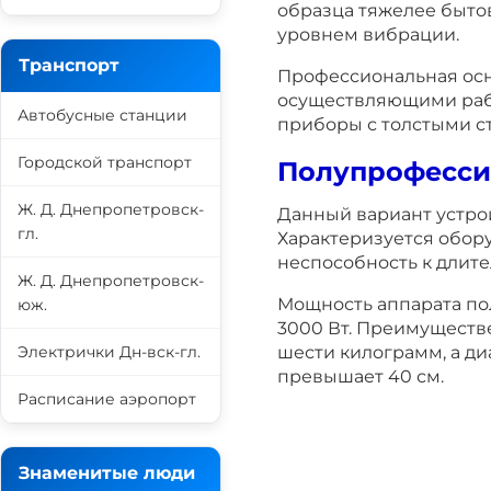
образца тяжелее быто
уровнем вибрации.
Транспорт
Профессиональная осн
осуществляющими рабо
Автобусные станции
приборы с толстыми с
Городской транспорт
Полупрофесси
Ж. Д. Днепропетровск-
Данный вариант устрой
гл.
Характеризуется обор
неспособность к длите
Ж. Д. Днепропетровск-
Мощность аппарата по
юж.
3000 Вт. Преимуществе
Электрички Дн-вск-гл.
шести килограмм, а ди
превышает 40 см.
Расписание аэропорт
Знаменитые люди