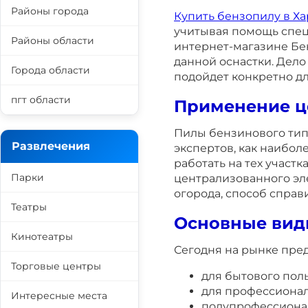
Районы города
Купить бензопилу в Х
учитывая помощь спец
Районы области
интернет-магазине Бе
данной оснастки. Дело
Города области
подойдет конкретно д
пгт области
Применение ц
Пилы бензинового тип
Развлечения
экспертов, как наибол
работать на тех участк
Парки
централизованного эл
огорода, способ справ
Театры
Основные вид
Кинотеатры
Сегодня на рынке пред
Торговые центры
для бытового пол
для профессионал
Интересные места
полупрофессионал