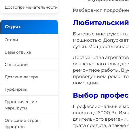
Достопримечательности
Разберемся подробнее
Любительский
Отдых
Бытовые инструменты
Отели
мощностью. Допускаетс
сутки. Мощность оснас
Базы отдыха
Достоинства агрегатов 
оснастке заготовка др
Санатории
ремонтное работы. В у
проведением ремонтов
Детские лагеря
помощник.
Турфирмы
Выбор профес
Туристические
Профессиональные мо
маршруты
вплоть до 6000 Вт. Им
длительного времени. 
Описание стран,
трата средств, а также
курортов