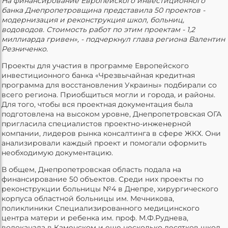
На финансирование Европейского инвестиционного
банка Днепропетровщина представила 50 проектов -
модернизация и реконструкция школ, больниц,
водоводов. Стоимость работ по этим проектам - 1,2
миллиарда гривен», - подчеркнул глава региона Валентин
Резниченко.
Проекты для участия в программе Европейского
инвестиционного банка «Чрезвычайная кредитная
программа для восстановления Украины» подбирали со
всего региона. Приобщиться могли и города, и районы.
Для того, чтобы вся проектная документация была
подготовлена на высоком уровне, Днепропетровская ОГА
пригласила специалистов проектно-инженерной
компании, лидеров рынка консалтинга в сфере ЖКХ. Они
анализировали каждый проект и помогали оформить
необходимую документацию.
В общем, Днепропетровская область подала на
финансирование 50 объектов. Среди них проекты по
реконструкции больницы №4 в Днепре, хирургического
корпуса областной больницы им. Мечникова,
поликлиники Специализированного медицинского
центра матери и ребенка им. проф. М.Ф.Руднева,
водоканала в Каменском и еще несколько десятков школ,