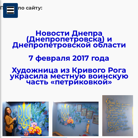
Поиск по сайту:
Новости Днепра
(Днепропетровска) и
Днепропетровской области
7 февраля 2017 года
Художница из Кривого Рога
украсила местную воинскую
часть «петриковкой»