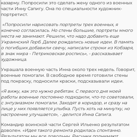
казарму. Попросили это сделать жену одного из военных
части Инну Сапигу. Она по специальности художник-
портретист.
«Попросили нарисовать портреты трех военных, я
конечно согласилась. Но стены большие, портреты много
места не занимают. Решили, что надо добавить еще
Украинский Герб. Далее рождались новые идеи. В память
о погибших добавили свечу, написали строки из Кобзаря,
в знак мира - Петриковская роспись», - рассказывает
художница.
Украшала военную часть Инна около трех недель. Говорит,
военные помогали. В свободное время готовили стены
под покраску, подносили краски, подсказывали идеи.
«Я вижу, как это нужно ребятам. С первого дня моей
работы военные постоянно подходили, что-то советовали,
с энтузиазмом помогали. Заходят в коридор, и сразу на
лице у них появляется улыбка. Пусть хоть на минутку, но
настроение улучшается», - делится Инна Сапига.
Командир воинской части Сергей Ильенко результатом
доволен.
«Идея такого ремонта родилась спонтанно.
Результатом мы все довольны. Рисунки поднимают