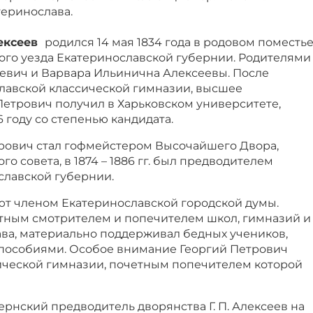
теринослава.
ексеев
родился 14 мая 1834 года в родовом поместь
ого уезда Екатеринославской губернии. Родителями
евич и Варвара Ильинична Алексеевы. После
лавской классической гимназии, высшее
Петрович получил в Харьковском университете,
 году со степенью кандидата.
рович стал гофмейстером Высочайшего Двора,
о совета, в 1874 – 1886 гг. был предводителем
славской губернии.
ают членом Екатеринославской городской думы.
етным смотрителем и попечителем школ, гимназий и
ва, материально поддерживал бедных учеников,
пособиями. Особое внимание Георгий Петрович
ической гимназии, почетным попечителем которой
убернский предводитель дворянства Г. П. Алексеев на