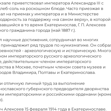
зале приветствовал императора Александра III с
хлеб-соль на роскошном блюде. Часто приезжая в
ал на приемах у императора и в Министерстве
годарность за поддержку «на самом верху», в которой
авшийся в то время Екатеринослав, Г. П. Алексеев
го гражданина города (май 1887 г.).
л научные достижения, сотрудничал во многих
 принадлежит ряд трудов по нумизматике. Он собра
евностей - археологическую и историческую. Много
ном императорского русского археологического
е, действительным членом императорского
ства в Москве, почетным членом совета музеев и
родов Владимира, Полтавы и Екатеринослава.
 и отличную личный труд за выполнение
нославского губернского предводителя дворянства
ми императорскими и российскими орденами (кром
).
 Алексеев 15 февраля 1914 года в Екатеринославе.