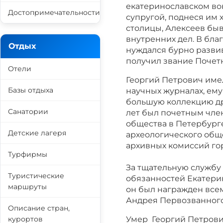
екатеринославском вок
Достопримечательности
супругой, поднеся им 
столицы, Алексеев быв
внутренних дел. В бла
Отдых
нуждался бурно развив
получил звание Почетно
Отели
Георгий Петрович име
Базы отдыха
научных журналах, ему
большую коллекцию др
Санатории
лет был почетным чле
общества в Петербург
Детские лагеря
археологического обще
архивных комиссий го
Турфирмы
За тщательную службу
Туристические
обязанностей Екатери
маршруты
он был награжден все
Андрея Первозванного
Описание стран,
курортов
Умер Георгий Петрович