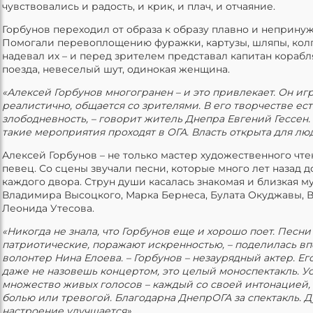
чувствовались и радость, и крик, и плач, и отчаяние.
Горбунов переходил от образа к образу плавно и неприну
Помогали перевоплощению фуражки, картузы, шляпы, колп
надевал их – и перед зрителем представал капитан корабл
поезда, невеселый шут, одинокая женщина.
«Алексей Горбунов многогранен – и это привлекает. Он иг
реалистично, общается со зрителями. В его творчестве ест
злободневность, – говорит житель Днепра Евгений Гессен. 
такие мероприятия проходят в ОГА. Власть открыта для лю
Алексей Горбунов – не только мастер художественного чтен
певец. Со сцены звучали песни, которые много лет назад 
каждого двора. Струн души касалась знакомая и близкая м
Владимира Высоцкого, Марка Бернеса, Булата Окуджавы, В
Леонида Утесова.
«Никогда не знала, что Горбунов еще и хорошо поет. Песн
патриотические, поражают искренностью, – поделилась в
волонтер Нина Елоева. – Горбунов – незаурядный актер. Е
даже не назовешь концертом, это целый моноспектакль. 
множество живых голосов – каждый со своей интонацией,
болью или тревогой. Благодарна ДнепрОГА за спектакль. Д
настроение улучшается».