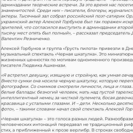
админздании творческие встречи. За это время нас посет
знаменитостей. Среди них – писатели, блогеры, журналист
актеры. Тысячный зал собрал российский поэт-сатирик Ор
украинский актер Алексей Горбунов был так поражен иск
зрителей, что согласился выступить в админздании второй 
тысячу мест опять был полный», – рассказал председатель
Валентин Резниченко.
Алексей Горбунов и группа «Грусть пилота» привезли в Д
музыкальный спектакль «Черная шкатулка». Это миниатюрн
жизненных ценностях по мотивам одноименного произвед
писателя Людвика Ашкенази.
«Я встретил девушку, изящную и стройную, как умная овча
Вместо сумки она носила черную шкатулку, которую пере
фотографии. Со снимков смотрели личности, лица и глаза..
белые баллады: безногий человек, мать над пустой тарелко
интеллигентный немец за чисткой пулемета, босая девочка
красавица с усталыми глазами. И – дети. Несколько десятк
фото», – такими словами начал свой спектакль Алексей Гор
«Черная шкатулка» – это голоса разных людей. Разнообраз
человеческих интонаций передавал не традиционный ри
стих, а приближенный к прозе верлибр. В строках свободн