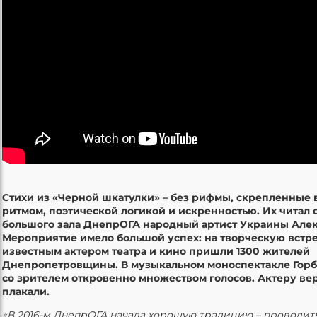
Стихи из «Черной шкатулки» – без рифмы, скрепленные
ритмом, поэтической логикой и искренностью. Их читал 
большого зала ДнепрОГА народный артист Украины Алек
Мероприятие имело большой успех: на творческую встре
известным актером театра и кино пришли 1300 жителей
Днепропетровщины. В музыкальном моноспектакле Горб
со зрителем откровенно множеством голосов. Актеру ве
плакали.
«В 2016-м ДнепрОГА начала хорошую традицию – проводит