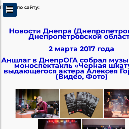
Поиск по сайту:
Новости Днепра (Днепропетров
Днепропетровской облас
2 марта 2017 года
Аншлаг в ДнепрОГА собрал муз
моноспектакль «Черная шкат
выдающегося актера Алексея Г
(Видео, Фото)