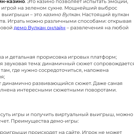
йн-казино
. Это казино позволяет испытать эмоции,
 игрой на зеленом сукне. Мощнейший выброс
 выигрыши – это
казино Вулкан
. Настоящий вулкан
ств. Играть можно различными способами: открывая
ровой
демо Вулкан онлайн
– развлечения на любой
а и детальная прорисовка игровых платформ;
оя звуковая тема: динамичный сюжет сопровождаетс
там, где нужно сосредоточиться, наложена
я;
т динамично развивающийся сюжет. Даже самая
полнена интересными сюжетными поворотами.
 суть игры и получить виртуальный выигрыш, можно
счет. Преимущества демо-игры:
роигрыши происходят на сайте. Игрок не может