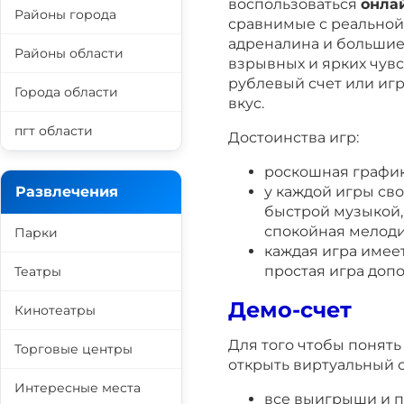
воспользоваться
онла
Районы города
сравнимые с реальной
адреналина и большие
Районы области
взрывных и ярких чув
рублевый счет или иг
Города области
вкус.
пгт области
Достоинства игр:
роскошная график
Развлечения
у каждой игры св
быстрой музыкой, 
спокойная мелоди
Парки
каждая игра имее
простая игра до
Театры
Демо-счет
Кинотеатры
Для того чтобы понять
Торговые центры
открыть виртуальный 
Интересные места
все выигрыши и п