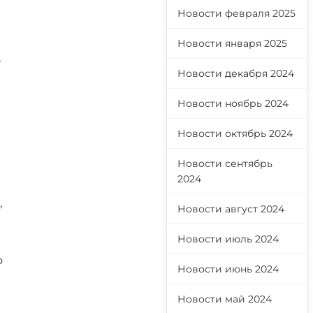
Новости февраля 2025
Новости января 2025
,
Новости декабря 2024
Новости ноябрь 2024
Новости октябрь 2024
Новости сентябрь
2024
,
Новости август 2024
Новости июль 2024
о
Новости июнь 2024
Новости май 2024