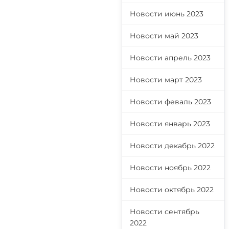
Новости июнь 2023
Новости май 2023
Новости апрель 2023
Новости март 2023
Новости феваль 2023
Новости январь 2023
Новости декабрь 2022
Новости ноябрь 2022
Новости октябрь 2022
Новости сентябрь
2022