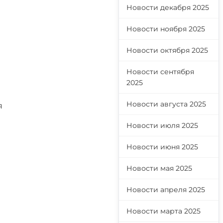
Новости декабря 2025
Новости ноября 2025
Новости октября 2025
Новости сентября
2025
Новости августа 2025
я
Новости июля 2025
Новости июня 2025
Новости мая 2025
Новости апреля 2025
Новости марта 2025