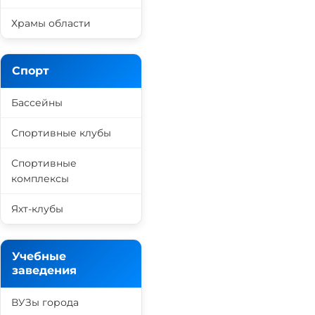
Храмы области
Спорт
Бассейны
Спортивные клубы
Спортивные
комплексы
Яхт-клубы
Учебные
заведения
ВУЗы города