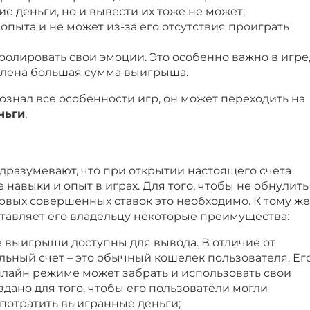
е деньги, но и вывести их тоже не может;
опыта и не может из-за его отсутствия проиграть
ролировать свои эмоции. Это особенно важно в игре
авлена большая сумма выигрыша.
познал все особенности игр, он может переходить на
ньги
.
дразумевают, что при открытии настоящего счета
 навыки и опыт в играх. Для того, чтобы не обнулить
рвых совершенных ставок это необходимо. К тому же
ставляет его владельцу некоторые преимущества:
е выигрыши доступны для вывода. В отличие от
льный счет – это обычный кошелек пользователя. Ег
онлайн режиме может забрать и использовать свои
здано для того, чтобы его пользователи могли
 потратить выигранные деньги;