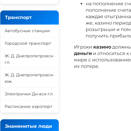
на пополнение сч
пополнение счета
каждая отыгранна
Транспорт
же,
казино
период
розыгрыши и поми
Автобусные станции
получить прибыль
Городской транспорт
Игроки
казино
должны 
деньги
и относиться к
Ж. Д. Днепропетровск-
мире с использование
гл.
их потере.
Ж. Д. Днепропетровск-
юж.
Электрички Дн-вск-гл.
Расписание аэропорт
Знаменитые люди