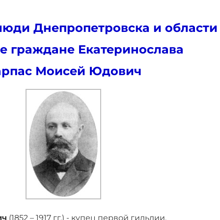
юди Днепропетровска и области
е граждане Екатеринослава
арпас Моисей Юдович
ич
(1852 – 1917 гг.) - купец первой гильдии,