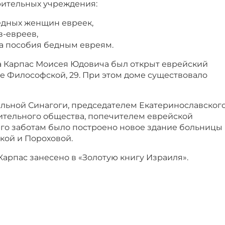
рительных учреждения:
едных женщин евреек,
в-евреев,
а пособия бедным евреям.
ва Карпас Моисея Юдовича был открыт еврейский
е Философской, 29. При этом доме существовало
альной Синагоги, председателем Екатеринославског
ительного общества, попечителем еврейской
его заботам было построено новое здание больницы
кой и Пороховой.
арпас занесено в «Золотую книгу Израиля».