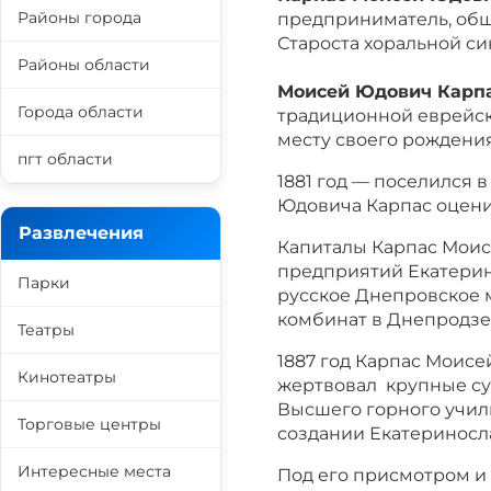
Районы города
предприниматель, общ
Староста хоральной си
Районы области
Моисей Юдович Карп
Города области
традиционной еврейск
месту своего рождения
пгт области
1881 год — поселился в
Юдовича Карпас оцени
Развлечения
Капиталы Карпас Моис
предприятий Екатерин
Парки
русское Днепровское 
комбинат в Днепродзе
Театры
1887 год Карпас Моис
Кинотеатры
жертвовал крупные су
Высшего горного учил
Торговые центры
создании Екатериносл
Интересные места
Под его присмотром и