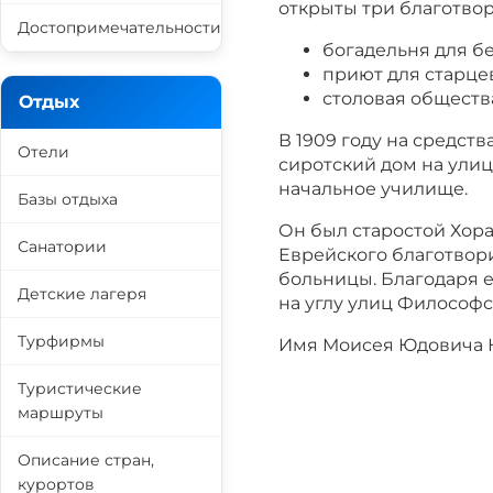
открыты три благотво
Достопримечательности
богадельня для б
приют для старце
столовая обществ
Отдых
В 1909 году на средст
Отели
сиротский дом на улиц
начальное училище.
Базы отдыха
Он был старостой Хор
Санатории
Еврейского благотвор
больницы. Благодаря 
Детские лагеря
на углу улиц Философс
Турфирмы
Имя Моисея Юдовича К
Туристические
маршруты
Описание стран,
курортов