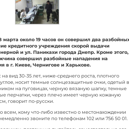
18 марта около 19 часов он совершил два разбойны
ние кредитного учреждения скорой выдачи
нерной и ул. Паникахи города Днепр. Кроме этого,
ужчина совершил разбойные нападения на
 в г. Киеве, Чернигове и Харькове.
на вид 30-35 лет, ниже-среднего роста, плотного
углое, носит темные солнцезащитные очки, одетый 
ником на пуговицах, черную вязаную шапку, темные
ные перчатки, через плечо имеет черную кожаную
см, говорит по-русски.
о всем, кому что-либо известно о местонахождении
немедленно звоните по телефонам 102 или 756 50 01.