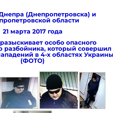
Днепра (Днепропетровска) и
пропетровской области
21 марта 2017 года
разыскивает особо опасного
 разбойника, который совершил
нападений в 4-х областях Украин
(ФОТО)