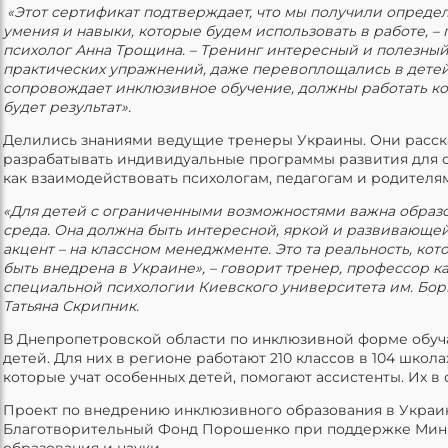
«Этот сертификат подтверждает, что мы получили определ
умения и навыки, которые будем использовать в работе, –
психолог Анна Трощина. – Тренинг интересный и полезный
практических упражнений, даже перевоплощались в детей.
сопровождает инклюзивное обучение, должны работать ко
будет результат».
Делились знаниями ведущие тренеры Украины. Они расска
разрабатывать индивидуальные программы развития для о
как взаимодействовать психологам, педагогам и родителям
«Для детей с ограниченными возможностями важна образ
среда. Она должна быть интересной, яркой и развивающе
акцент – на классном менеджменте. Это та реальность, кот
быть внедрена в Украине», – говорит тренер, профессор 
специальной психологии Киевского университета им. Бор
Татьяна Скрипник.
В Днепропетровской области по инклюзивной форме обуч
детей. Для них в регионе работают 210 классов в 104 школа
которые учат особенных детей, помогают ассистенты. Их в об
Проект по внедрению инклюзивного образования в Украи
Благотворительный Фонд Порошенко при поддержке Мин
образования и науки.