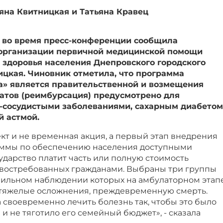
яна Квитницкая и Татьяна Кравец
7 во время пресс-конференции сообщила
 организации первичной медицинской помощи
 здоровья населения Днепровского городского
ицкая. Чиновник отметила, что программа
а» является правительственной и возмещения
атов (реимбурсация) предусмотрено для
о-сосудистыми заболеваниями, сахарным диабетом
й астмой.
кт и не временная акция, а первый этап внедрения
аммы по обеспечению населения доступными
сударство платит часть или полную стоимость
 востребованных гражданами. Выбраны три группы
вильном наблюдении которых на амбулаторном этап
тяжелые осложнения, преждевременную смерть.
а своевременно лечить болезнь так, чтобы это было
 и не тяготило его семейный бюджет», - сказала