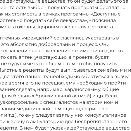
е действующие вещества, то он будет делать это за
пациента есть выбор - получать препараты бесплатно
ая их стоимость в рамках программы «Доступные
оятельно покупать себе лекарства», - пояснила
мента охраны здоровья населения горсовета.
аптечных учреждений согласились участвовать в
к это абсолютно добровольный процесс. Они
 соглашение на возмещение стоимости выданных
то сеть аптек, участвующих в проекте, будет
не будут иметь проблем с тем, чтобы получить
 Льготные рецепты будут выписываться семейными 
Для этого пациенту необходимо обратиться к врачу.
ное время его не посещал, ему необходимо пройти
ание: сделать, например, кардиограмму, общие
(для больных бронхиальной астмой) и др. Если
 узкопрофильных специалистов на вторичном и
азания медицинской помощи (эндокринолог,
и т.д.), то ему следует взять у них консультативное
ти к врачу в амбулаторию для беспрепятственного
ецепта. В нем будет указана действующее вещество,