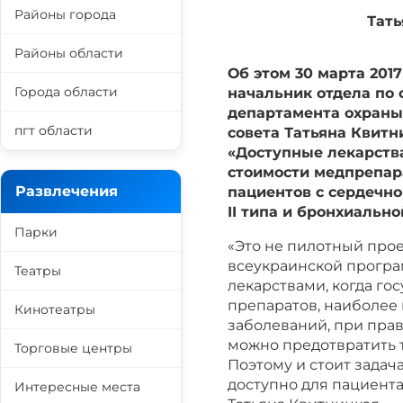
Районы города
Тать
Районы области
Об этом 30 марта 201
Города области
начальник отдела по
департамента охраны
пгт области
совета Татьяна Квитн
«Доступные лекарств
стоимости медпрепар
Развлечения
пациентов с сердечн
II типа и бронхиально
Парки
«Это не пилотный прое
всеукраинской прогр
Театры
лекарствами, когда го
препаратов, наиболее
Кинотеатры
заболеваний, при пра
можно предотвратить 
Торговые центры
Поэтому и стоит задач
доступно для пациента
Интересные места