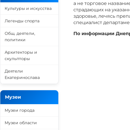
а не торговое названи
Культуры и искусства
страдающих на указанн
здоровье, лечясь преп
Легенды спорта
специалист департамен
Общ. деятели,
По информации Днепр
политики
Архитекторы и
скульпторы
Деятели
Екатеринослава
Музеи
Музеи города
Музеи области