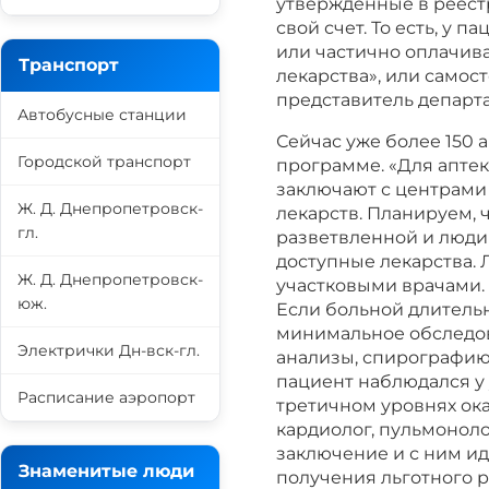
утвержденные в реестр
свой счет. То есть, у 
или частично оплачив
Транспорт
лекарства», или самост
представитель департа
Автобусные станции
Сейчас уже более 150 
Городской транспорт
программе. «Для апте
заключают с центрами
Ж. Д. Днепропетровск-
лекарств. Планируем, ч
гл.
разветвленной и люди 
доступные лекарства.
Ж. Д. Днепропетровск-
участковыми врачами. 
юж.
Если больной длитель
минимальное обследов
Электрички Дн-вск-гл.
анализы, спирографию 
пациент наблюдался у
Расписание аэропорт
третичном уровнях ок
кардиолог, пульмонолог 
заключение и с ним ид
Знаменитые люди
получения льготного р