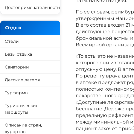
Татьяна Квитницкая.
Достопримечательности
По ее словам, реимбур
утвержденным Национ
В его состав входят 2
Отдых
действующее вещество
бронхиальной астмы и 
Отели
Всемирной организаци
Базы отдыха
«То есть, это не назва
которого они изготавл
Санатории
отпускную цену. В апте
По рецепту врача цен
Детские лагеря
в аптеке предложат ря
полностью компенсиру
Турфирмы
лекарственного средст
«Доступные лекарства»
Туристические
бесплатно. Дороже пре
маршруты
предельную референтн
между минимальной и 
Описание стран,
пациент захочет приоб
курортов