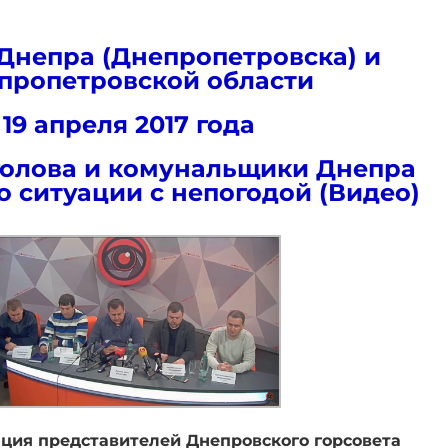
Днепра (Днепропетровска) и
пропетровской области
19 апреля 2017 года
голова и комунальщики Днепра
о ситуации с непогодой (Видео)
ция представителей Днепровского горсовета