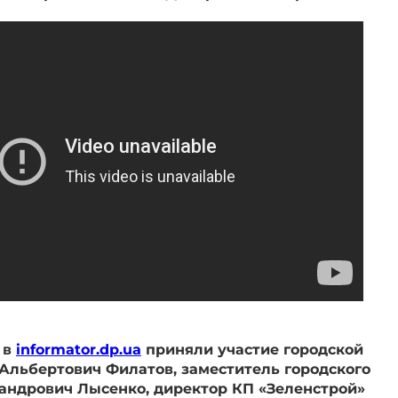
 в
informator.dp.ua
приняли участие городской
Альбертович Филатов, заместитель городского
андрович Лысенко, директор КП «Зеленстрой»