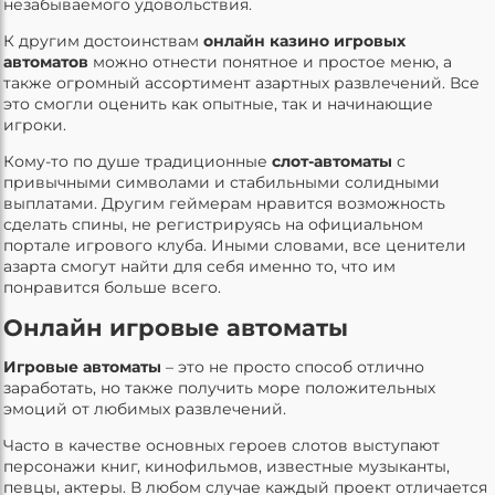
незабываемого удовольствия.
К другим достоинствам
онлайн казино игровых
автоматов
можно отнести понятное и простое меню, а
также огромный ассортимент азартных развлечений. Все
это смогли оценить как опытные, так и начинающие
игроки.
Кому-то по душе традиционные
слот-автоматы
с
привычными символами и стабильными солидными
выплатами. Другим геймерам нравится возможность
сделать спины, не регистрируясь на официальном
портале игрового клуба. Иными словами, все ценители
азарта смогут найти для себя именно то, что им
понравится больше всего.
Онлайн игровые автоматы
Игровые автоматы
– это не просто способ отлично
заработать, но также получить море положительных
эмоций от любимых развлечений.
Часто в качестве основных героев слотов выступают
персонажи книг, кинофильмов, известные музыканты,
певцы, актеры. В любом случае каждый проект отличается