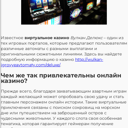
Известное
виртуальное казино
Вулкан Делюкс
– один из
тех игровых порталов, которые предлагают пользователям
различные автоматы с разными выплатами и
оригинальными сюжетными линиями. Здесь вы найдете
подробную информацию о казино
http://wulkan-
igrovyeavtomaty.com/deluxe/
.
Чем же так привлекательны онлайн
казино?
Прежде всего, благодаря захватывающим азартным играм
каждый желающий может опробовать свою удачу и стать
главным персонажем онлайн истории. Такие виртуальные
приключения связаны с поиском сокровищ на морском
дне или путешествием на заброшенный остров с
чудесными животными. У каждого слота своя особенная
тематика, которая гарантирует геймерам получение