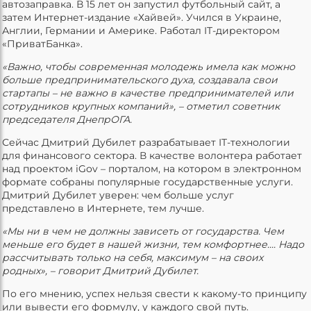
автозаправка. В 15 лет он запустил футбольный сайт, а
затем Интернет-издание «Хайвей». Учился в Украине,
Англии, Германии и Америке. Работал IT-директором
«ПриватБанка».
«Важно, чтобы современная молодежь имела как можно
больше предпринимательского духа, создавала свои
стартапы – не важно в качестве предпринимателей или
сотрудников крупных компаний», – отметил советник
председателя ДнепрОГА.
Сейчас Дмитрий Дубилет разрабатывает IT-технологии
для финансового сектора. В качестве волонтера работает
над проектом iGov – порталом, на котором в электронном
формате собраны популярные государственные услуги.
Дмитрий Дубилет уверен: чем больше услуг
представлено в Интернете, тем лучше.
«Мы ни в чем не должны зависеть от государства. Чем
меньше его будет в нашей жизни, тем комфортнее.... Надо
рассчитывать только на себя, максимум – на своих
родных», – говорит Дмитрий Дубилет.
По его мнению, успех нельзя свести к какому-то принципу
или вывести его формулу, у каждого свой путь.