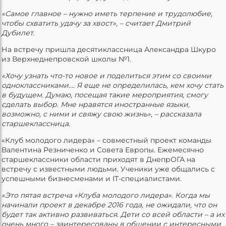
«Самое главное – нужно иметь терпение и трудолюбие,
чтобы схватить удачу за хвост», – считает Дмитрий
Дубилет.
На встречу пришла десятиклассница Александра Шкуро
из Верхнеднепровской школы №1.
«Хочу узнать что-то новое и поделиться этим со своими
одноклассниками.... Я еще не определилась, кем хочу стать
в будущем. Думаю, посещая такие мероприятия, смогу
сделать выбор. Мне нравятся иностранные языки,
возможно, с ними и свяжу свою жизнь», – рассказала
старшеклассница.
«Клуб молодого лидера» – совместный проект команды
Валентина Резниченко и Совета Европы. Ежемесячно
старшеклассники области приходят в ДнепрОГА на
встречу с известными людьми. Ученики уже общались с
успешными бизнесменами и IТ-специалистами.
«Это пятая встреча «Клуба молодого лидера». Когда мы
начинали проект в декабре 2016 года, не ожидали, что он
будет так активно развиваться. Дети со всей области – а их
очень много – заинтересованы в общении с интересными