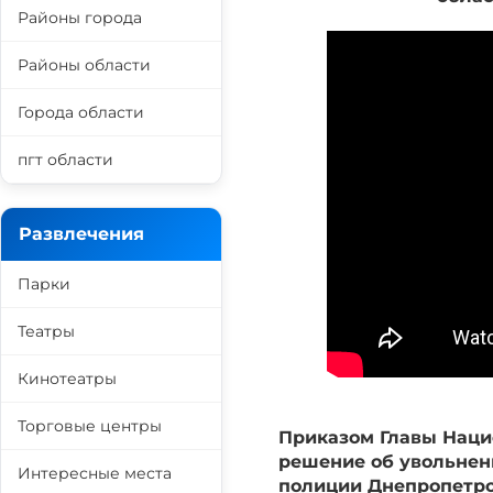
Районы города
Районы области
Города области
пгт области
Развлечения
Парки
Театры
Кинотеатры
Торговые центры
Приказом Главы Наци
решение об увольнен
Интересные места
полиции Днепропетро