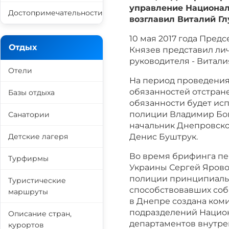
управление Национал
Достопримечательности
возглавил Виталий Гл
10 мая 2017 года Пре
Отдых
Князев представил ли
руководителя - Витали
Отели
На период проведения
обязанностей отстране
Базы отдыха
обязанности будет ис
полиции Владимир Бог
Санатории
начальник Днепровско
Детские лагеря
Денис Буштрук.
Во время брифинга пе
Турфирмы
Украины Сергей Ярово
полиции принципиальн
Туристические
способствовавших соб
маршруты
в Днепре создана коми
подразделений Национ
Описание стран,
департаментов внутре
курортов