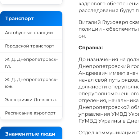
кадрового обеспечения
расследования будут п
Транспорт
Виталий Глуховеря сказ
полиции - обеспечить 
Автобусные станции
он.
Городской транспорт
Справка:
Ж. Д. Днепропетровск-
До назначения на долж
гл.
Днепропетровский гос
Андреевич имеет значи
Ж. Д. Днепропетровск-
начал свой путь рядо
юж.
должности оперуполно
оперуполномоченного 
Электрички Дн-вск-гл.
отделения, начальник
Днепропетровской обл
Расписание аэропорт
управления УМВД Укра
ГУМВД Украины в Днеп
Отдел коммуникации 
Знаменитые люди