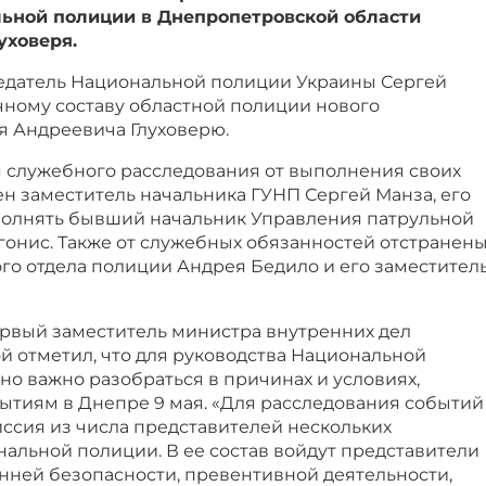
ьной полиции в Днепропетровской области
уховеря.
дседатель Национальной полиции Украины Сергей
чному составу областной полиции нового
я Андреевича Глуховерю.
 служебного расследования от выполнения своих
н заместитель начальника ГУНП Сергей Манза, его
полнять бывший начальник Управления патрульной
онис. Также от служебных обязанностей отстранен
го отдела полиции Андрея Бедило и его заместител
рвый заместитель министра внутренних дел
й отметил, что для руководства Национальной
о важно разобраться в причинах и условиях,
ытиям в Днепре 9 мая. «Для расследования событий
ссия из числа представителей нескольких
альной полиции. В ее состав войдут представители
нней безопасности, превентивной деятельности,