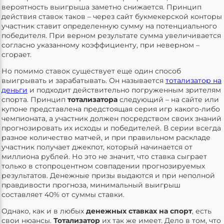
вероятность выигрыша заметно снижается. Принцип
действия ставок таков – через сайт букмекерской конторы
участник ставит определенную сумму на потенциального
победителя. При верном результате сумма увеличивается
согласно указанному коэффициенту, при неверном –
сгорает.
Но помимо ставок существует еще один способ
выигрывать и зарабатывать. Он называется
тотализатор на
деньги
и подходит действительно погруженным зрителям
спорта. Принцип
тотализатора
следующий – на сайте или
купоне представлена предстоящая серия игр какого-либо
чемпионата, а участник должен посредством своих знаний
прогнозировать их исходы и победителей. В серии всегда
разное количество матчей, и при правильном раскладе
участник получает джекпот, который начинается от
миллиона рублей. Но это не значит, что ставка сыграет
только в стопроцентном совпадении прогнозируемых
результатов. Денежные призы выдаются и при неполной
правдивости прогноза, минимальный выигрыш
составляет 40% от суммы ставки.
Однако, как и в любых
денежных ставках на спорт
, есть
свои нюансы.
Тотализатор
их так же имеет. Дело в том, что