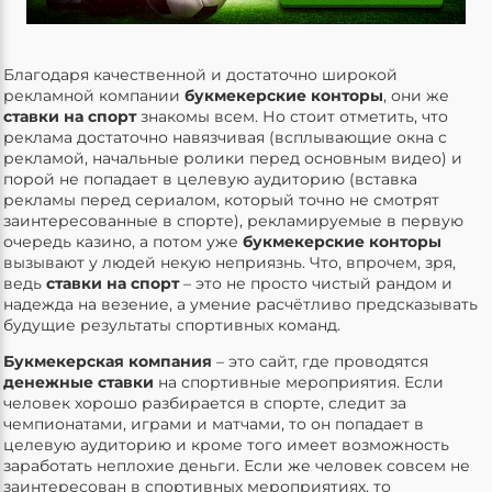
Благодаря качественной и достаточно широкой
рекламной компании
букмекерские конторы
, они же
ставки на спорт
знакомы всем. Но стоит отметить, что
реклама достаточно навязчивая (всплывающие окна с
рекламой, начальные ролики перед основным видео) и
порой не попадает в целевую аудиторию (вставка
рекламы перед сериалом, который точно не смотрят
заинтересованные в спорте), рекламируемые в первую
очередь казино, а потом уже
букмекерские конторы
вызывают у людей некую неприязнь. Что, впрочем, зря,
ведь
ставки на спорт
– это не просто чистый рандом и
надежда на везение, а умение расчётливо предсказывать
будущие результаты спортивных команд.
Букмекерская компания
– это сайт, где проводятся
денежные ставки
на спортивные мероприятия. Если
человек хорошо разбирается в спорте, следит за
чемпионатами, играми и матчами, то он попадает в
целевую аудиторию и кроме того имеет возможность
заработать неплохие деньги. Если же человек совсем не
заинтересован в спортивных мероприятиях, то