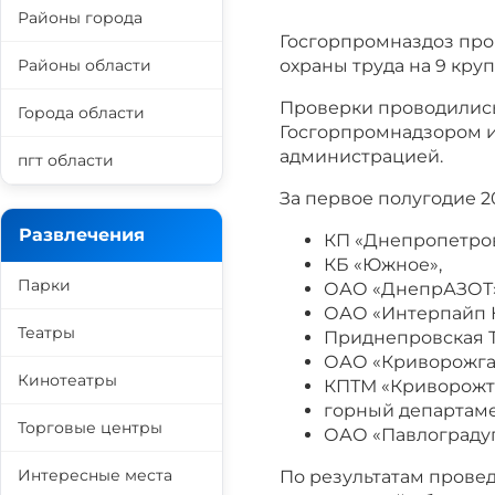
Районы города
Госгорпромназдоз про
Районы области
охраны труда на 9 кру
Проверки проводились
Города области
Госгорпромнадзором и
администрацией.
пгт области
За первое полугодие 
Развлечения
КП «Днепропетров
КБ «Южное»,
Парки
ОАО «ДнепрАЗОТ»
ОАО «Интерпайп 
Театры
Приднепровская 
ОАО «Криворожга
Кинотеатры
КПТМ «Криворожт
горный департаме
Торговые центры
ОАО «Павлоградуг
Интересные места
По результатам прове