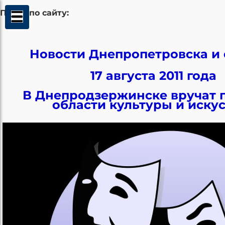
Поиск по сайту:
Новости Днепропетровска и 
17 августа 2011 года
В Днепродзержинске вручат 
области культуры и иску