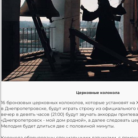
Церковные колокола
16 бронзовых церковных колоколов, которые установят на
в Днепропетровске, будут играть строку из официального
вечер в девять часов (21:00) будут звучать аккорды припев
«Днепропетровск - мой дом родной», а далее следовать ц
Мелодия будет длиться две с половиной минуты.
Колокола оборудованы специальными датчиками, с помощ