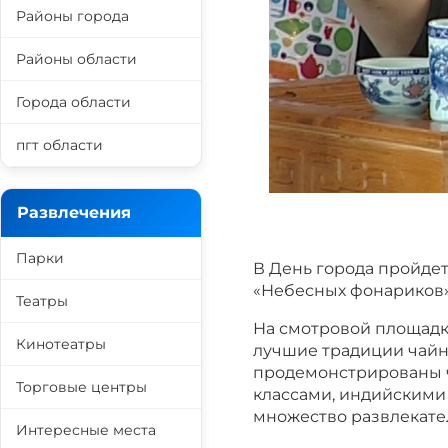
Районы города
Районы области
Города области
пгт области
Развлечения
Парки
В День города пройде
«Небесных фонариков»
Театры
На смотровой площадк
Кинотеатры
лучшие традиции чайн
продемонстрированы ч
Торговые центры
классами, индийскими
множество развлекате
Интересные места