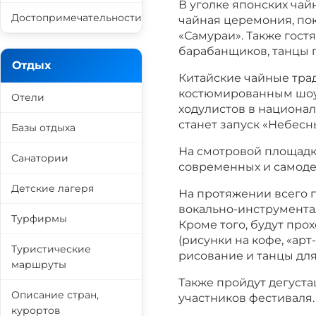
В уголке японских ча
Достопримечательности
чайная церемония, по
«Самураи». Также гос
барабанщиков, танцы 
Отдых
Китайские чайные тра
костюмированным шоу 
Отели
ходулистов в национа
станет запуск «Небесн
Базы отдыха
На смотровой площадке
Санатории
современных и самоде
Детские лагеря
На протяжении всего п
вокально-инструмента
Турфирмы
Кроме того, будут про
(рисунки на кофе, «арт
Туристические
рисование и танцы для
маршруты
Также пройдут дегуста
Описание стран,
участников фестиваля.
курортов