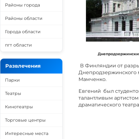
Районы города
Районы области
Города области
пгт области
Днепродзержинский
В Финляндии от разры
Развлечения
Днепродзержинского м
Мамченко.
Парки
Евгений был студентом
Театры
талантливым артистом
драматического театр
Кинотеатры
Торговые центры
Интересные места