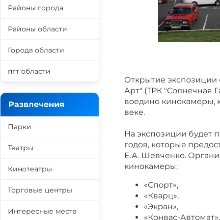
Районы города
Районы области
Города области
пгт области
Открытие экспозиции с
Арт" (ТРК "Солнечная 
воедино кинокамеры, 
Развлечения
веке.
Парки
На экспозиции будет п
годов, которые предо
Театры
Е.А. Шевченко. Орган
кинокамеры:
Кинотеатры
«Спорт»,
Торговые центры
«Кварц»,
«Экран»,
Интересные места
«Конвас-Автомат»,