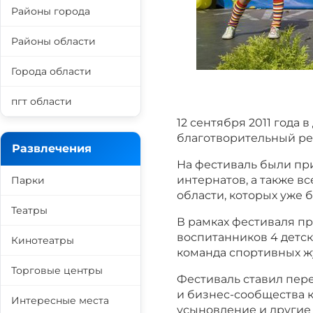
Районы города
Районы области
Города области
пгт области
12 сентября 2011 года
благотворительный ре
Развлечения
На фестиваль были при
интернатов, а также в
Парки
области, которых уже б
Театры
В рамках фестиваля п
воспитанников 4 детск
Кинотеатры
команда спортивных ж
Торговые центры
Фестиваль ставил пер
и бизнес-сообщества 
Интересные места
усыновление и другие