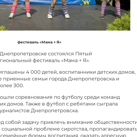
фестиваль «Мама + Я»
 в Днепропетровске состоялся Пятый
гиональный фестиваль «Мама + Я».
глашены 4 000 детей, воспитанники детских домов,
се приемные семьи города Днепропетровска и
олее 300.
рошли соревнования по футболу среди команд
их домов. Также в футбол с ребятами сыграла
урналистов Днепропетровска.
ед собой задачу привлечь внимание общественност
к социальной проблеме сиротства, пропагандироват
 семейные формы воспитания, оказать адресную