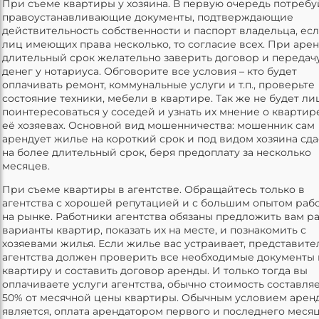
При съеме квартиры у хозяина. В первую очередь потребу
правоустанавливающие документы, подтверждающие
действительность собственности и паспорт владельца, ес
лиц имеющих права несколько, то согласие всех. При арен
длительный срок желательно заверить договор и передач
денег у нотариуса. Обговорите все условия – кто будет
оплачивать ремонт, коммунальные услуги и т.п., проверьте
состояние техники, мебели в квартире. Так же не будет л
поинтересоваться у соседей и узнать их мнение о квартир
её хозяевах. Основной вид мошенничества: мошенник сам
арендует жилье на короткий срок и под видом хозяина сда
на более длительный срок, беря предоплату за несколько
месяцев.
При съеме квартиры в агентстве. Обращайтесь только в
агентства с хорошей репутацией и с большим опытом раб
на рынке. Работники агентства обязаны предложить вам р
варианты квартир, показать их на месте, и познакомить с
хозяевами жилья. Если жилье вас устраивает, представите
агентства должен проверить все необходимые документы 
квартиру и составить договор аренды. И только тогда вы
оплачиваете услуги агентства, обычно стоимость составля
50% от месячной цены квартиры. Обычным условием арен
является, оплата арендатором первого и последнего меся