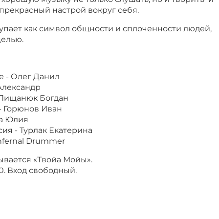
и прекрасный настрой вокруг себя.
упает как символ общности и сплоченности людей,
елью.
е - Олег Данил
 Александр
- Пищанюк Богдан
- Горюнов Иван
ра Юлия
ия - Турлак Екатерина
Infernal Drummer
вается «Твойа Мойы».
0. Вход свободный.