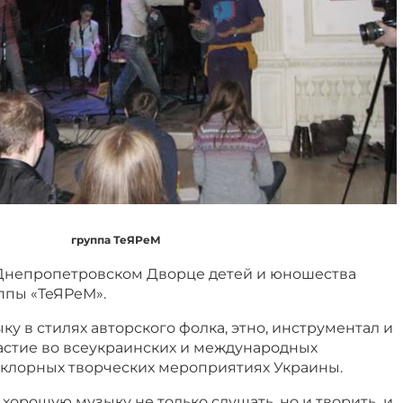
группа ТеЯРеМ
в Днепропетровском Дворце детей и юношества
ппы «ТеЯРеМ».
ку в стилях авторского фолка, этно, инструментал и
астие во всеукраинских и международных
ьклорных творческих мероприятиях Украины.
 хорошую музыку не только слушать, но и творить и