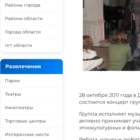
Районы города
Районы области
Города области
пгт области
Развлечения
Парки
Театры
28 октября 2011 года 
состоится концерт гру
Кинотеатры
Группа исполняет музы
активно принимает уч
Торговые центры
этнокультурных и фол
Интересные места
Ребята, которые любят