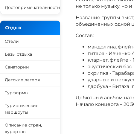
не только музыку, но 
Достопримечательности
Название группы выст
объединенных одной ц
Отдых
Состав:
Отели
мандолина, флейт
гитара - Ивченко
Базы отдыха
кларнет, флейте 
акустический бас 
Санатории
скрипка - Тараба
ударные и перкусс
Детские лагеря
дарбука - Витаха 
Турфирмы
Дебютный альбом назы
Начало концерта – 20:3
Туристические
маршруты
Описание стран,
курортов