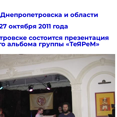
 Днепропетровска и области
27 октября 2011 года
тровске состоится презентация
о альбома группы «ТеЯРеМ»