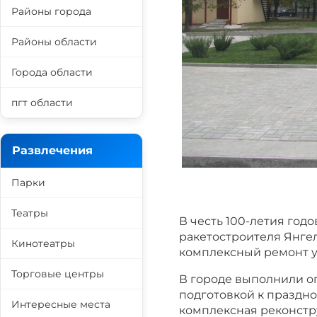
Районы города
Районы области
Города области
пгт области
Развлечения
Парки
Театры
В честь 100-летия год
ракетостроителя Янге
Кинотеатры
комплексный ремонт у
Торговые центры
В городе выполнили о
подготовкой к праздн
Интересные места
комплексная реконстр