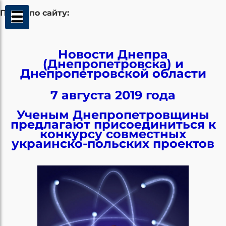
Поиск по сайту:
Новости Днепра
(Днепропетровска) и
Днепропетровской области
7 августа 2019 года
Ученым Днепропетровщины
предлагают присоединиться к
конкурсу совместных
украинско-польских проектов