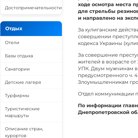
ходе осмотра места 
Достопримечательности
для стрельбы резино
и направлено на эксп
Отдых
За хулиганские дейст
совершении преступлен
Отели
кодекса Украины (хулиг
За совершение престу
Базы отдыха
жителей в возрасте от 
УПК. Двум мужчинам в
Санатории
предусмотренного ч. 4 
Злоумышленникам грози
Детские лагеря
Отдел коммуникации 
Турфирмы
По информации главн
Туристические
Днепропетровской о
маршруты
Описание стран,
курортов