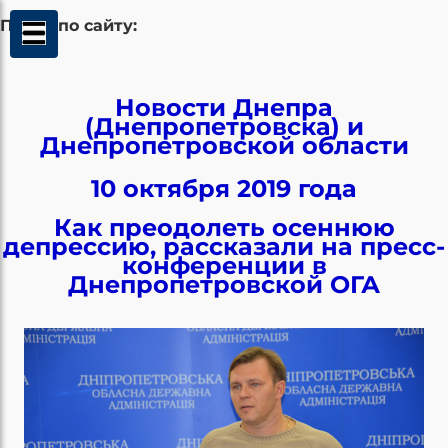
Поиск по сайту:
Новости Днепра
(Днепропетровска) и
Днепропетровской области
10 октября 2019 года
Как преодолеть осеннюю
депрессию, рассказали на пресс-
конференции в
Днепропетровской ОГА