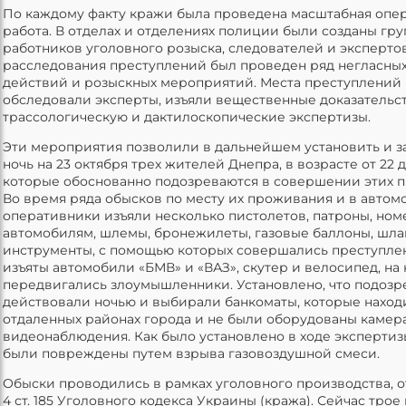
По каждому факту кражи была проведена масштабная опе
работа. В отделах и отделениях полиции были созданы гру
работников уголовного розыска, следователей и экспертов
расследования преступлений был проведен ряд негласны
действий и розыскных мероприятий. Места преступлений
обследовали эксперты, изъяли вещественные доказательс
трассологическую и дактилоскопические экспертизы.
Эти мероприятия позволили в дальнейшем установить и з
ночь на 23 октября трех жителей Днепра, в возрасте от 22 до
которые обоснованно подозреваются в совершении этих п
Во время ряда обысков по месту их проживания и в автом
оперативники изъяли несколько пистолетов, патроны, ном
автомобилям, шлемы, бронежилеты, газовые баллоны, шла
инструменты, с помощью которых совершались преступлен
изъяты автомобили «БМВ» и «ВАЗ», скутер и велосипед, на
передвигались злоумышленники. Установлено, что подоз
действовали ночью и выбирали банкоматы, которые наход
отдаленных районах города и не были оборудованы камер
видеонаблюдения. Как было установлено в ходе экспертиз
были повреждены путем взрыва газовоздушной смеси.
Обыски проводились в рамках уголовного производства, от
4 ст. 185 Уголовного кодекса Украины (кража). Сейчас тро