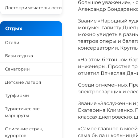
большое уважение», -
Достопримечательности
Александр Бондаренко
Звание «Народный ху
монументалисту Днепр
Отдых
можно увидеть в разны
театров оперы и балет
Отели
консерватории. Круглы
Базы отдыха
«На этом бетонном ба
инженеры. Простые тру
Санатории
отметил Вячеслав Дан
Детские лагеря
Среди отмеченных През
электросварщик и сле
Турфирмы
Звание «Заслуженный 
Туристические
Екатерина Клименко. П
маршруты
классах днепровских ш
«Самое главное в моей 
Описание стран,
сама была школьницей.
курортов