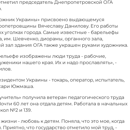
 отметил председатель Днепропетровской ОГА
.
дожник Украины» присвоено выдающемуся
опетровщины Вячеславу Данилову. Его работы
х уголках города. Самые известные - барельефы
а, им. Шевченко, диорамы, органного зала,
й зал здания ОГА также украшен руками художника.
рельефе изображены люди труда - рабочие,
женики нашего края. Их и надо прославлять», -
илов.
идентом Украины - токарь, оператор, испытатель,
сари Южмаша.
учитель» получила ветеран педагогического труда
очти 60 лет она отдала детям. Работала в начальных
кол №2 и 139.
жизни - любовь к детям. Поняла, что это мое, когда
 Приятно, что государство отметило мой труд, -