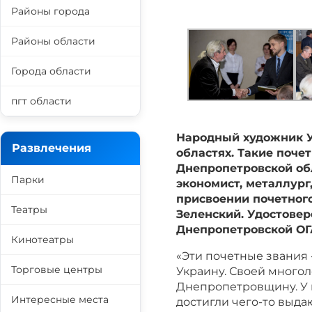
Районы города
Районы области
Города области
пгт области
Народный художник У
Развлечения
областях. Такие поче
Днепропетровской обл
Парки
экономист, металлург
присвоении почетног
Театры
Зеленский. Удостове
Днепропетровской ОГ
Кинотеатры
«Эти почетные звания -
Торговые центры
Украину. Своей много
Днепропетровщину. У ка
Интересные места
достигли чего-то выда