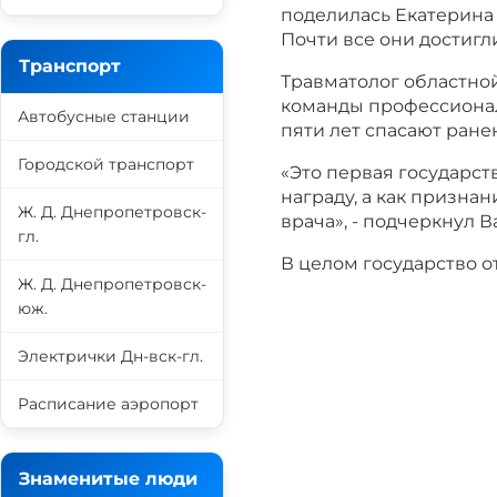
поделилась Екатерина 
Почти все они достигл
Транспорт
Травматолог областно
команды профессионал
Автобусные станции
пяти лет спасают ране
Городской транспорт
«Это первая государст
награду, а как признан
Ж. Д. Днепропетровск-
врача», - подчеркнул 
гл.
В целом государство о
Ж. Д. Днепропетровск-
юж.
Электрички Дн-вск-гл.
Расписание аэропорт
Знаменитые люди