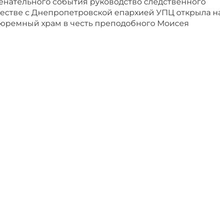
менательного события руководство следственного
честве с Днепропетровской епархией УПЦ открыла н
юремный храм в честь преподобного Моисея