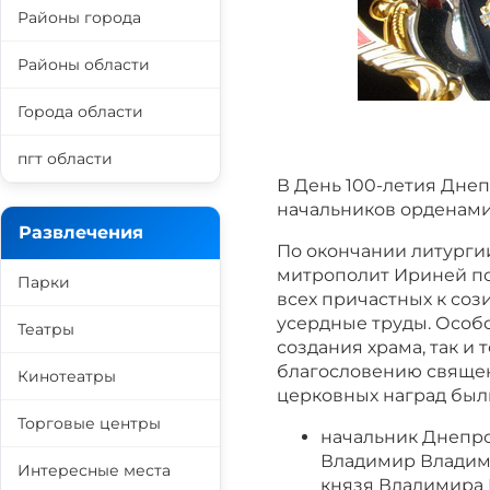
Районы города
Районы области
Города области
пгт области
В День 100-летия Дне
начальников орденами 
Развлечения
По окончании литурги
митрополит Ириней по
Парки
всех причастных к соз
усердные труды. Особо
Театры
создания храма, так и 
благословению свяще
Кинотеатры
церковных наград был
Торговые центры
начальник Днепр
Владимир Владим
Интересные места
князя Владимира I