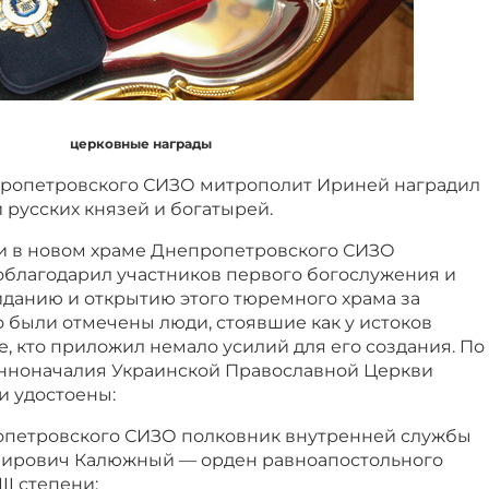
церковные награды
пропетровского СИЗО митрополит Ириней наградил
русских князей и богатырей.
и в новом храме Днепропетровского СИЗО
благодарил участников первого богослужения и
иданию и открытию этого тюремного храма за
 были отмечены люди, стоявшие как у истоков
те, кто приложил немало усилий для его создания. По
нноначалия Украинской Православной Церкви
и удостоены:
опетровского СИЗО полковник внутренней службы
ирович Калюжный — орден равноапостольного
II степени;