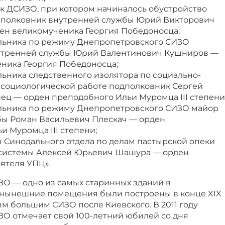
 ДСИЗО, при котором начиналось обустройство
, полковник внутренней службы Юрий Викторович
ен великомученика Георгия Победоносца;
льника по режиму Днепропетровского СИЗО
утренней службы Юрий Валентинович Кушниров —
ника Георгия Победоносца;
льника следственного изолятора по социально-
 социологической работе подполковник Сергей
ец — орден преподобного Ильи Муромца III степени
льника по режиму Днепропетровского СИЗО майор
ы Роман Васильевич Плескач — орден
и Муромца III степени;
ы Синодального отдела по делам пастырской опеки
системы Алексей Юрьевич Шашура — орден
ятеля УПЦ».
О — одно из самых старинных зданий в
 нынешние помещения были построены в конце XIX
ым большим СИЗО после Киевского. В 2011 году
О отмечает свой 100-летний юбилей со дня