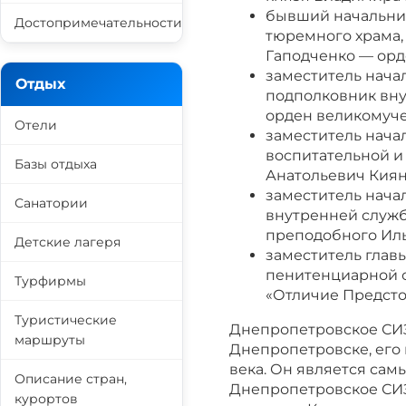
бывший начальник
Достопримечательности
тюремного храма
Гаподченко — орд
заместитель нача
Отдых
подполковник вн
орден великомуче
Отели
заместитель нача
воспитательной и
Базы отдыха
Анатольевич Киян
заместитель нача
Санатории
внутренней служб
преподобного Иль
Детские лагеря
заместитель глав
пенитенциарной 
Турфирмы
«Отличие Предсто
Туристические
Днепропетровское СИЗ
маршруты
Днепропетровске, его
века. Он является сам
Описание стран,
Днепропетровское СИЗ
курортов