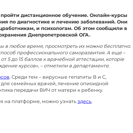
пройти дистанционное обучение. Онлайн-курсы
ния по диагностике и лечению заболеваний. Они
оцработникам
,
и психологам. Об этом сообщили в
охранения Днепропетровской ОГА.
ы в любое время, просмотреть их можно бесплатно.
способ профессионального саморазвития. А еще
–
от 5 до 15 баллов к врачебной аттестации,
которіе
ждение курсов»,
–
отметили в департаменте.
рсов
. Среди тем – вирусные гепатиты В и С,
 для семейных врачей, лечение опиоидной
тика передачи ВИЧ от матери к ребенку.
ся на платформе, можно узнать
здесь
.