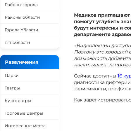
Районы города
Медиков приглашают 
Районы области
помогут углубить зна
будут интересны и с
Города области
департаменте здраво
пгт области
«Видеолекции доступн
Поэтому это хороший 
возможность добавить 
Развлечения
насчитываю
т
за прохо
Парки
Сейчас доступны
16 ку
диагностика дифтерии
Театры
зависимости, профилак
Как зарегистрировать
Кинотеатры
Торговые центры
Интересные места