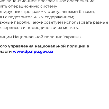
ько лицензионное программное обеспечение;
лять операционную систему
ивирусные программы с актуальными базами;
лы с подозрительным содержанием;
ежные пароли. Также советуем использовать разные
х сервисов и периодически их менять.
лиции Национальной полиции Украины
ого управления национальной полиции в
бласти
www.dp.npu.gov.ua