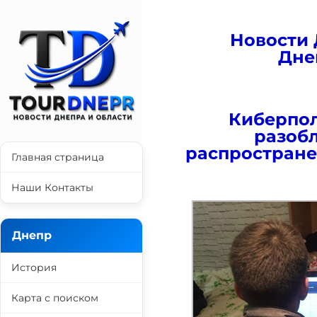
Новости 
Дне
Киберпо
разоб
распростране
Главная страница
Наши Контакты
Днепр
История
Карта с поиском