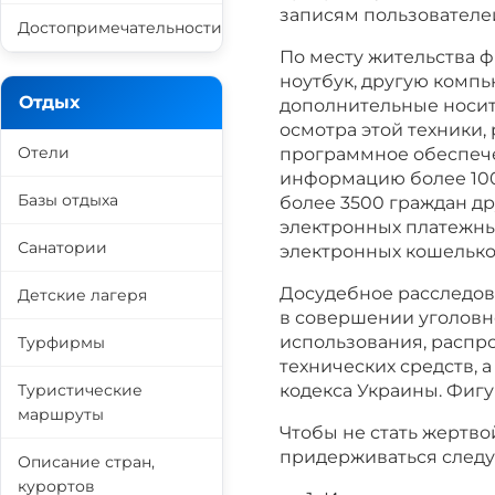
записям пользователей
Достопримечательности
По месту жительства 
ноутбук, другую комп
Отдых
дополнительные носит
осмотра этой техники
Отели
программное обеспеч
информацию более 100
Базы отдыха
более 3500 граждан др
электронных платежных
Санатории
электронных кошелько
Досудебное расследов
Детские лагеря
в совершении уголовног
использования, распр
Турфирмы
технических средств, 
Туристические
кодекса Украины. Фигу
маршруты
Чтобы не стать жертв
придерживаться следу
Описание стран,
курортов