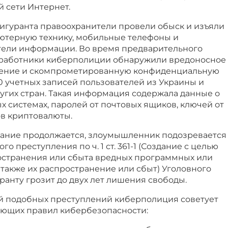
 сети Интернет.
фигуранта правоохранители провели обыск и изъяли
ьютерную технику, мобильные телефоны и
ели информации. Во время предварительного
, работники киберполиции обнаружили вредоносное
ение и скомпрометированную конфиденциальную
 учетных записей пользователей из Украины и
угих стран. Такая информация содержала данные о
 системах, паролей от почтовых ящиков, ключей от
в криптовалюты.
ание продолжается, злоумышленник подозревается
о преступления по ч. 1 ст. 361-1 (Создание с целью
остранения или сбыта вредных программных или
а также их распространение или сбыт) Уголовного
ранту грозит до двух лет лишения свободы.
ой подобных преступлений киберполиция советует
ющих правил кибербезопасности: