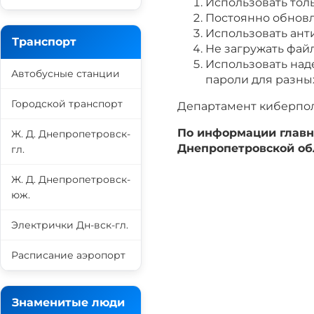
Использовать тол
Постоянно обнов
Использовать ант
Транспорт
Не загружать фай
Использовать над
Автобусные станции
пароли для разны
Городской транспорт
Департамент киберпо
По информации главн
Ж. Д. Днепропетровск-
Днепропетровской о
гл.
Ж. Д. Днепропетровск-
юж.
Электрички Дн-вск-гл.
Расписание аэропорт
Знаменитые люди