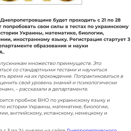
Днепропетровщине будет проходить с 21 по 28
т попробовать свои силы в тестах по украинскому
истории Украины, математике, биологии,
имии, иностранному языку. Регистрация стартует 3
епартаменте образования и науки
А.
пускникам множество преимуществ. Это
ться со стандартными тестами и научиться
ть время на их прохождение. Попрактиковаться в
ценить свой уровень знаний и психологически
нам», – рассказали в департаменте.
стоится пробное ВНО по украинскому языку и
 по истории Украины, математике, биологии,
мии, английскому, испанскому, немецкому и
 с 3 по 24 января на сайте
Днепропетровского