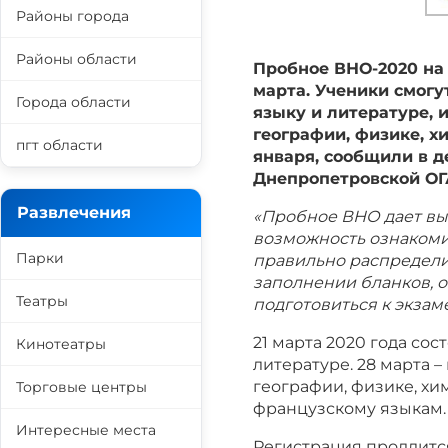
Районы города
Районы области
Пробное ВНО-2020 на 
марта. Ученики смогу
Города области
языку и литературе, 
географии, физике, х
пгт области
января, сообщили в д
Днепропетровской ОГ
Развлечения
«Пробное ВНО дает вы
возможность ознакоми
Парки
правильно распредели
заполнении бланков, о
Театры
подготовиться к экзаме
21 марта 2020 года со
Кинотеатры
литературе. 28 марта –
географии, физике, хи
Торговые центры
французскому языкам.
Интересные места
Регистрация продлится