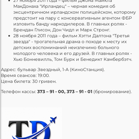
27 ноября 2011 года – фильм Джона Майкла
МакДонаха "Ирландец" – черная комедия об
эксцентричном ирландском полицейском, которому
предстоит на пару с консервативным агентом ФБР
изловить банду наркодилеров. В главных ролях -
Брендан Глисон, Дон Чидл и Марк Стронг.
28 ноября 2011 года – фильм Хэтти Далтона "Третья
звезда" - трогательная драма о походе к месту их
детских воспоминаний неизлечимо больного
молодого человека и его друзей. В главных ролях -
Хью Бонневилль, Том Бурк и Бенедикт Камбербэтч.
Адрес: бульвар Звездный, 1-А (КиноСтанция).
Время сеансов: 19:00.
Цена билета: 30 гривен.
Телефон кассы:
373 – 91 - 00, 373 – 91 - 01
(бронирование).