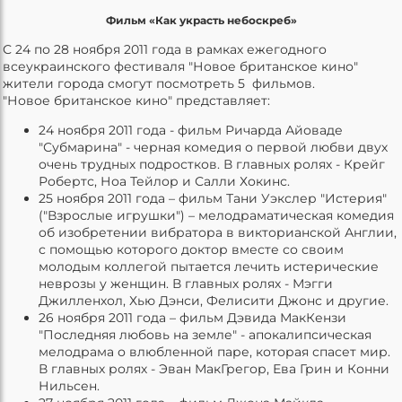
Фильм «Как украсть небоскреб»
С 24 по 28 ноября 2011 года в рамках ежегодного
всеукраинского фестиваля "Новое британское кино"
жители города смогут посмотреть 5 фильмов.
"Новое британское кино" представляет:
24 ноября 2011 года - фильм Ричарда Айоваде
"Субмарина" - черная комедия о первой любви двух
очень трудных подростков. В главных ролях - Крейг
Робертс, Ноа Тейлор и Салли Хокинс.
25 ноября 2011 года – фильм Тани Уэкслер "Истерия"
("Взрослые игрушки") – мелодраматическая комедия
об изобретении вибратора в викторианской Англии,
с помощью которого доктор вместе со своим
молодым коллегой пытается лечить истерические
неврозы у женщин. В главных ролях - Мэгги
Джилленхол, Хью Дэнси, Фелисити Джонс и другие.
26 ноября 2011 года – фильм Дэвида МакКензи
"Последняя любовь на земле" - апокалипсическая
мелодрама о влюбленной паре, которая спасет мир.
В главных ролях - Эван МакГрегор, Ева Грин и Конни
Нильсен.