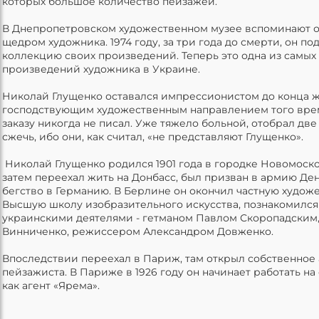
которых большое количество пейзажей.
В Днепропетровском художественном музее вспоминают о 
щедром художника. 1974 году, за три года до смерти, он 
коллекцию своих произведений. Теперь это одна из самы
произведений художника в Украине.
Николай Глущенко оставался импрессионистом до конца ж
господствующим художественным направлением того вре
заказу никогда не писал. Уже тяжело больной, отобрал две
сжечь, ибо они, как считал, «не представляют Глущенко».
Николай Глущенко родился 1901 года в городке Новомоск
затем переехал жить на Донбасс, был призван в армию Ден
бегство в Германию. В Берлине он окончил частную худож
Высшую школу изобразительного искусства, познакомилс
украинскими деятелями - гетманом Павлом Скоропадским
Винниченко, режиссером Александром Довженко.
Впоследствии переехал в Париж, там открыл собственное 
пейзажиста. В Париже в 1926 году он начинает работать н
как агент «Ярема».