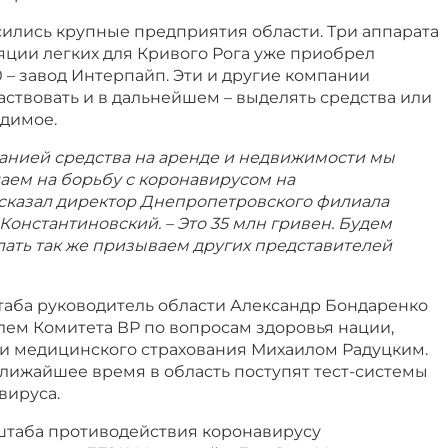
сились крупные предприятия области. Три аппарата
яции легких для Кривого Рога уже приобрел
 – завод Интерпайп. Эти и другие компании
ствовать и в дальнейшем – выделять средства или
одимое.
нией средства на аренде и недвижимости мы
аем на борьбу с коронавирусом на
сказал директор Днепропетровского филиала
онстантиновский. – Это 35 млн гривен. Будем
лать так же призываем других представителей
таба руководитель области Александр Бондаренко
лем Комитета ВР по вопросам здоровья нации,
 медицинского страхования Михаилом Радуцким.
 ближайшее время в область поступят тест-системы
вируса.
 штаба противодействия коронавирусу