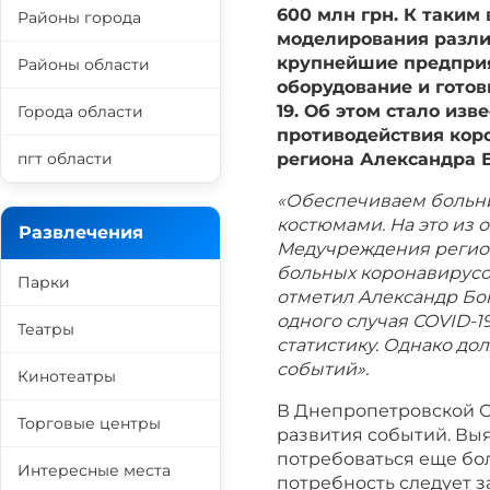
600 млн грн. К таки
Районы города
моделирования разли
крупнейшие предприя
Районы области
оборудование и готов
19. Об этом стало изв
Города области
противодействия кор
региона Александра 
пгт области
«Обеспечиваем больн
костюмами. На это из 
Развлечения
Медучреждения регион
больных коронавирусо
Парки
отметил Александр Бо
одного случая COVID-1
Театры
статистику. Однако д
событий».
Кинотеатры
В Днепропетровской 
Торговые центры
развития событий. Вы
потребоваться еще бо
Интересные места
потребность следует з