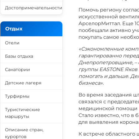
Достопримечательности
Помочь региону согла
искусственной вентил
АрселорМиттал. Еще 10
Отдых
пообещали активно уча
покупать самое необх
Отели
«Сэкономленные компа
гарантированно перед
Базы отдыха
Днепропетровщине, – 
группы EASTONE Яков К
Санатории
помогать и дальше. Де
бизнеса».
Детские лагеря
Во время заседания ш
Турфирмы
связался с председате
медицинской помощи и
Туристические
Стало известно, что в
маршруты
для выявления корона
Описание стран,
К встрече областного
курортов