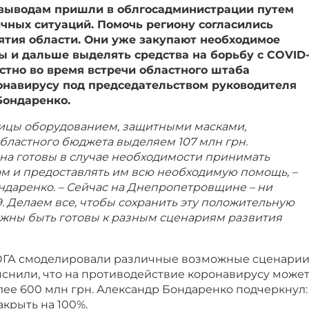
м выводам пришли в облгосадминистрации путем
чных ситуаций. Помочь региону согласились
тия области. Они уже закупают необходимое
ы и дальше выделять средства на борьбу с COVID
естно во время встречи областного штаба
онавирусу под председательством руководителя
Бондаренко.
ицы оборудованием, защитными масками,
областного бюджета выделяем 107 млн грн.
а готовы в случае необходимости принимать
м и предоставлять им всю необходимую помощь, –
ндаренко. – Сейчас на Днепропетровщине – ни
9. Делаем все, чтобы сохранить эту положительную
олжны быть готовы к разным сценариям развития
ОГА смоделировали различные возможные сценари
яснили, что на противодействие коронавирусу може
лее 600 млн грн. Александр Бондаренко подчеркнул:
акрыть на 100%.