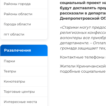
социальный проект н
Районы города
будут
доставлять про
рассказали в департа
Районы области
Днепропетровской ОГ
Города области
«Старики могут предо
религиозных конфесси
пгт области
волонтеры все приобре
департаменте. – Оплат
громада
защищает тех, 
Развлечения
Контактные телефоны
Парки
Жители Криничанской 
Театры
подобные социальные 
Кинотеатры
Торговые центры
Интересные места