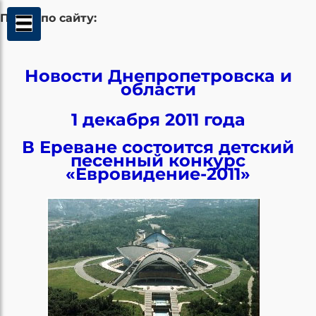
Поиск по сайту:
Новости Днепропетровска и
области
1 декабря 2011 года
В Ереване состоится детский
песенный конкурс
«Евровидение-2011»