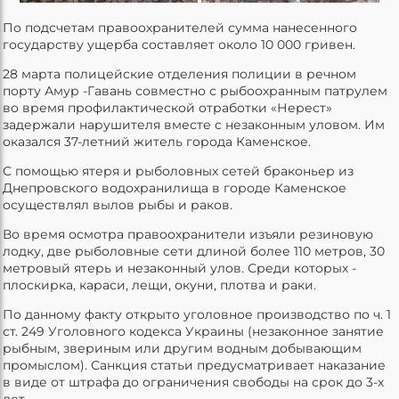
По подсчетам правоохранителей сумма нанесенного
государству ущерба составляет около 10 000 гривен.
28 марта полицейские отделения полиции в речном
порту Амур -Гавань совместно с рыбоохранным патрулем
во время профилактической отработки «Нерест»
задержали нарушителя вместе с незаконным уловом. Им
оказался 37-летний житель города Каменское.
С помощью ятеря и рыболовных сетей браконьер из
Днепровского водохранилища в городе Каменское
осуществлял вылов рыбы и раков.
Во время осмотра правоохранители изъяли резиновую
лодку, две рыболовные сети длиной более 110 метров, 30
метровый ятерь и незаконный улов. Среди которых -
плоскирка, караси, лещи, окуни, плотва и раки.
По данному факту открыто уголовное производство по ч. 1
ст. 249 Уголовного кодекса Украины (незаконное занятие
рыбным, звериным или другим водным добывающим
промыслом). Санкция статьи предусматривает наказание
в виде от штрафа до ограничения свободы на срок до 3-х
лет.