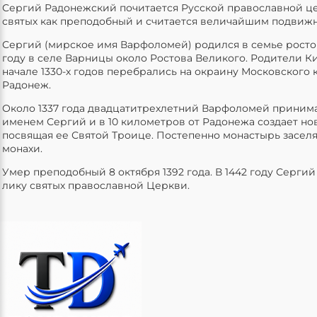
Сергий Радонежский почитается Русской православной ц
святых как преподобный и считается величайшим подвижн
Сергий (мирское имя Варфоломей) родился в семье ростов
году в селе Варницы около Ростова Великого. Родители К
начале 1330-х годов перебрались на окраину Московского 
Радонеж.
Около 1337 года двадцатитрехлетний Варфоломей приним
именем Сергий и в 10 километров от Радонежа создает но
посвящая ее Святой Троице. Постепенно монастырь засел
монахи.
Умер преподобный 8 октября 1392 года. В 1442 году Серги
лику святых православной Церкви.