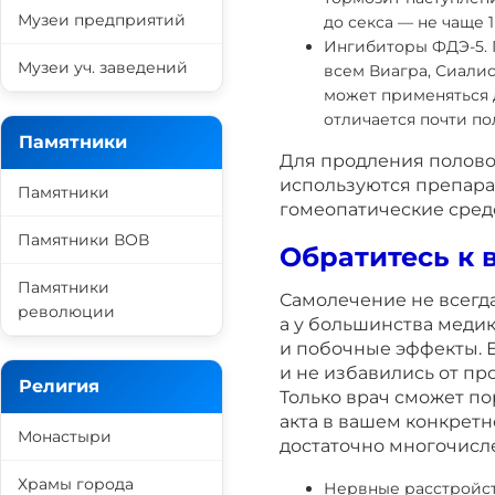
Музеи предприятий
до секса — не чаще 1 
Ингибиторы ФДЭ-5. 
Музеи уч. заведений
всем Виагра, Сиали
может применяться д
отличается почти п
Памятники
Для продления полово
используются препарат
Памятники
гомеопатические средс
Памятники ВОВ
Обратитесь к 
Памятники
Самолечение не всегд
революции
а у большинства меди
и побочные эффекты. Е
и не избавились от пр
Религия
Только врач сможет п
акта в вашем конкретн
Монастыри
достаточно многочисл
Храмы города
Нервные расстройств