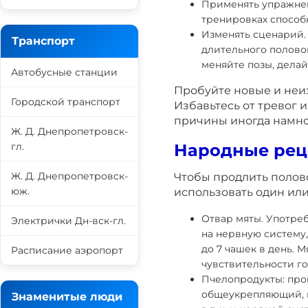
Применять упражнен
тренировках способ
Изменять сценарий.
Транспорт
длительного полово
меняйте позы, дела
Автобусные станции
Пробуйте новые и неи
Городской транспорт
Избавьтесь от тревог 
причины иногда намно
Ж. Д. Днепропетровск-
гл.
Народные рец
Ж. Д. Днепропетровск-
Чтобы продлить полов
юж.
использовать один ил
Отвар мяты. Употре
Электрички Дн-вск-гл.
на нервную систему,
до 7 чашек в день. 
Расписание аэропорт
чувствительности го
Пчелопродукты: проп
общеукрепляющий, в
Знаменитые люди