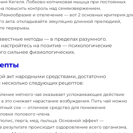
ия Кегеля. Лобково-копчиковая мышца при постоянных
на повысить контроль над семяизвержением.
 Разнообразие и отвлечение — вот 2 основных критерия дл
го акта: откладывайте эякуляцию длинной прелюдией,
йте перерывы.
звестные методы — в пределах разумного.
и настройтесь на позитив — психологические
го сильнее физиологических.
епты
ой акт народными средствами, достаточно
и несколько следующих рецептов:
бление мятного чая оказывает успокаивающее действие
 а это снижает нарастание возбуждения. Пить чай можно
Мятный сок — отличное средство для понижения
ловки полового члена.
олис, перга, мед, пыльца. Основной эффект —
 результате происходит оздоровление всего организма,