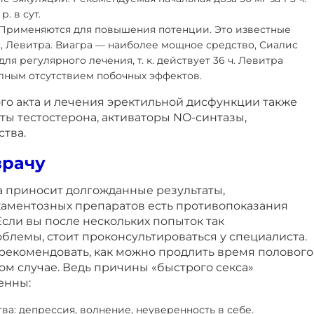
р. в сут.
Применяются для повышения потенции. Это известные
с, Левитра. Виагра — наиболее мощное средство, Сиалис
ля регулярного лечения, т. к. действует 36 ч. Левитра
олным отсутствием побочных эффектов.
го акта и лечения эректильной дисфункции также
ы тестостерона, активаторы NO-синтазы,
тва.
врачу
а приносит долгожданные результаты,
каментозных препаратов есть противопоказания
сли вы после нескольких попыток так
облемы, стоит проконсультироваться у специалиста.
орекомендовать, как можно продлить время полового
ом случае. Ведь причины «быстрого секса»
енны:
а: депрессия, волнение, неуверенность в себе.