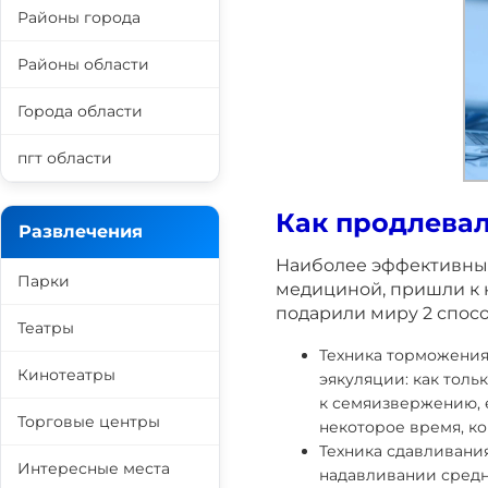
Районы города
Районы области
Города области
пгт области
Как продлевал
Развлечения
Наиболее эффективны
Парки
медициной, пришли к 
подарили миру 2 спос
Театры
Техника торможения
Кинотеатры
эякуляции: как толь
к семяизвержению, 
Торговые центры
некоторое время, ко
Техника сдавливания
Интересные места
надавливании средн