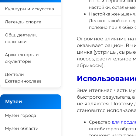
в т. ч. и нервной си
настойки, остальны
Культуры и искусства
Настойка женьшеня.
Делают такой же пе
Легенды спорта
полезно при любых 
Общ. деятели,
Огромное влияние на 
политики
оказывает рацион. В ч
цинка (устрицы, сырые 
Архитекторы и
лосось, растительное м
скульпторы
абрикосы).
Деятели
Использовани
Екатеринослава
Значительная часть м
быстрого результата,
Музеи
не являются. Поэтому
становится использов
Музеи города
Средство
для продл
Музеи области
ингибиторов обратно
тормозит наступлени