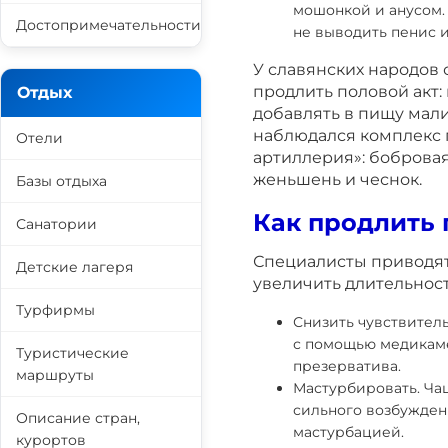
мошонкой и анусом.
Достопримечательности
не выводить пенис 
У славянских народов
продлить половой акт:
Отдых
добавлять в пищу мал
наблюдался комплекс 
Отели
артиллерия»: бобровая
женьшень и чеснок.
Базы отдыха
Как продлить 
Санатории
Специалисты приводят
Детские лагеря
увеличить длительност
Турфирмы
Снизить чувствитель
с помощью медикаме
Туристические
презерватива.
маршруты
Мастурбировать. Ча
сильного возбужден
Описание стран,
мастурбацией.
курортов