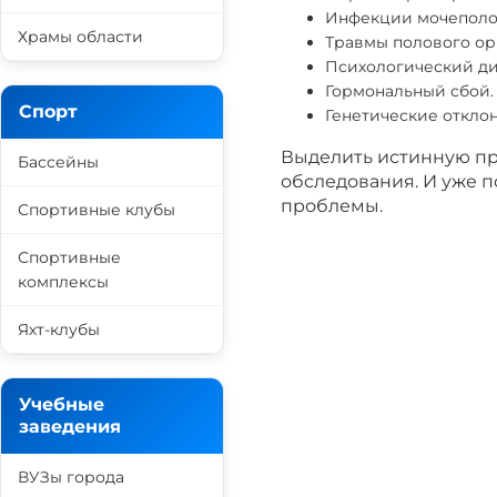
Инфекции мочеполо
Храмы области
Травмы полового ор
Психологический ди
Гормональный сбой.
Спорт
Генетические откло
Выделить истинную п
Бассейны
обследования. И уже 
проблемы.
Спортивные клубы
Спортивные
комплексы
Яхт-клубы
Учебные
заведения
ВУЗы города