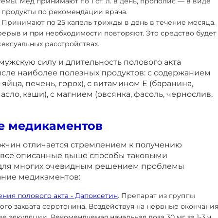
стемы. Мед принимают по 1 ст. л. в день, прополис — в виде
е продукты по рекомендации врача.
 Принимают по 25 капель трижды в день в течение месяца.
рерыв и при необходимости повторяют. Это средство будет
сексуальных расстройствах.
мужскую силу и длительность полового акта
исле наиболее полезных продуктов: с содержанием
яйца, печень, горох), с витамином Е (баранина,
асло, каши), с магнием (овсянка, фасоль, чернослив,
е медикаментов
ужчин отличается стремлением к получению
 а все описанные выше способы таковыми
 для многих очевидным решением проблемы
ание медикаментов:
ения полового акта - Дапоксетин
. Препарат из группы
го захвата серотонина. Воздействуя на нервные окончания
е эякуляции. Рекомендуемая начальная доза 30 мг за 1-3 ч.