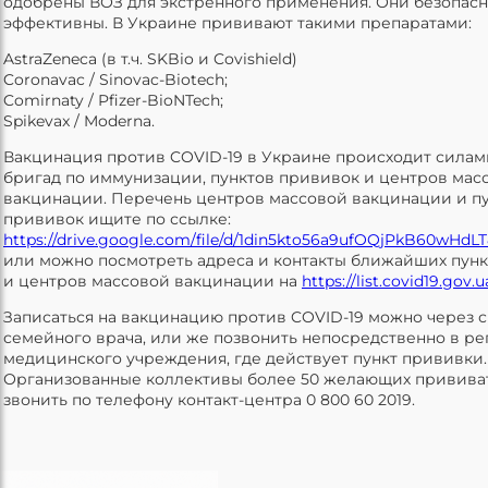
одобрены ВОЗ для экстренного применения. Они безопасн
эффективны. В Украине прививают такими препаратами:
AstraZeneca (в т.ч. SKBio и Covishield)
Coronavac / Sinovac-Biotech;
Comirnaty / Pfizer-BioNTech;
Spikevax / Moderna.
Вакцинация против COVID-19 в Украине происходит сила
бригад по иммунизации, пунктов прививок и центров мас
вакцинации. Перечень центров массовой вакцинации и п
прививок ищите по ссылке:
https://drive.google.com/file/d/1din5kto56a9ufOQjPkB60wHdL
или можно посмотреть адреса и контакты ближайших пун
и центров массовой вакцинации на
https://list.covid19.gov.u
Записаться на вакцинацию против COVID-19 можно через 
семейного врача, или же позвонить непосредственно в ре
медицинского учреждения, где действует пункт прививки.
Организованные коллективы более 50 желающих прививат
звонить по телефону контакт-центра 0 800 60 2019.