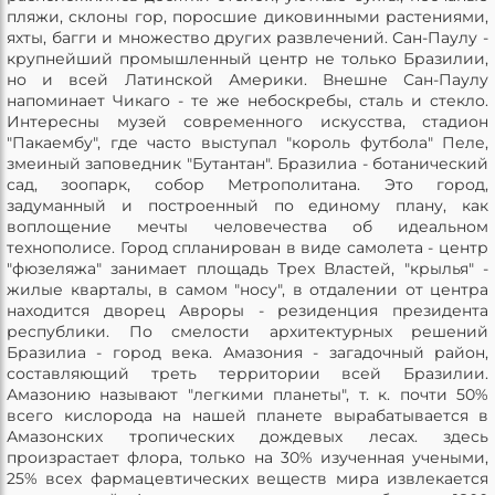
пляжи, склоны гор, поросшие диковинными растениями,
яхты, багги и множество других развлечений. Сан-Паулу -
крупнейший промышленный центр не только Бразилии,
но и всей Латинской Америки. Внешне Сан-Паулу
напоминает Чикаго - те же небоскребы, сталь и стекло.
Интересны музей современного искусства, стадион
"Пакаембу", где часто выступал "король футбола" Пеле,
змеиный заповедник "Бутантан". Бразилиа - ботанический
сад, зоопарк, собор Метрополитана. Это город,
задуманный и построенный по единому плану, как
воплощение мечты человечества об идеальном
технополисе. Город спланирован в виде самолета - центр
"фюзеляжа" занимает площадь Трех Властей, "крылья" -
жилые кварталы, в самом "носу", в отдалении от центра
находится дворец Авроры - резиденция президента
республики. По смелости архитектурных решений
Бразилиа - город века. Амазония - загадочный район,
составляющий треть территории всей Бразилии.
Амазонию называют "легкими планеты", т. к. почти 50%
всего кислорода на нашей планете вырабатывается в
Амазонских тропических дождевых лесах. здесь
произрастает флора, только на 30% изученная учеными,
25% всех фармацевтических веществ мира извлекается