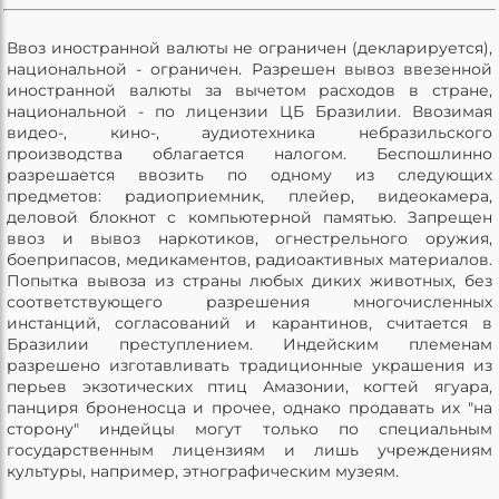
Ввоз иностранной валюты не ограничен (декларируется),
национальной - ограничен. Разрешен вывоз ввезенной
иностранной валюты за вычетом расходов в стране,
национальной - по лицензии ЦБ Бразилии. Ввозимая
видео-, кино-, аудиотехника небразильского
производства облагается налогом. Беспошлинно
разрешается ввозить по одному из следующих
предметов: радиоприемник, плейер, видеокамера,
деловой блокнот с компьютерной памятью. Запрещен
ввоз и вывоз наркотиков, огнестрельного оружия,
боеприпасов, медикаментов, радиоактивных материалов.
Попытка вывоза из страны любых диких животных, без
соответствующего разрешения многочисленных
инстанций, согласований и карантинов, считается в
Бразилии преступлением. Индейским племенам
разрешено изготавливать традиционные украшения из
перьев экзотических птиц Амазонии, когтей ягуара,
панциря броненосца и прочее, однако продавать их "на
сторону" индейцы могут только по специальным
государственным лицензиям и лишь учреждениям
культуры, например, этнографическим музеям.