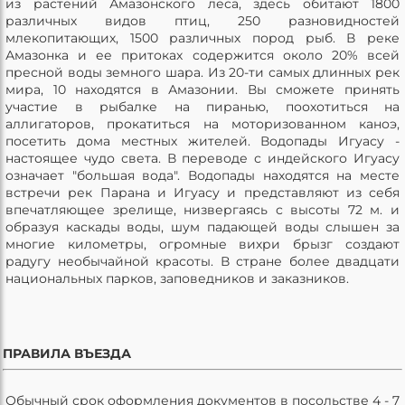
из растений Амазонского леса, здесь обитают 1800
различных видов птиц, 250 разновидностей
млекопитающих, 1500 различных пород рыб. В реке
Амазонка и ее притоках содержится около 20% всей
пресной воды земного шара. Из 20-ти самых длинных рек
мира, 10 находятся в Амазонии. Вы сможете принять
участие в рыбалке на пиранью, поохотиться на
аллигаторов, прокатиться на моторизованном каноэ,
посетить дома местных жителей. Водопады Игуасу -
настоящее чудо света. В переводе с индейского Игуасу
означает "большая вода". Водопады находятся на месте
встречи рек Парана и Игуасу и представляют из себя
впечатляющее зрелище, низвергаясь с высоты 72 м. и
образуя каскады воды, шум падающей воды слышен за
многие километры, огромные вихри брызг создают
радугу необычайной красоты. В стране более двадцати
национальных парков, заповедников и заказников.
ПРАВИЛА ВЪЕЗДА
Обычный срок оформления документов в посольстве 4 - 7