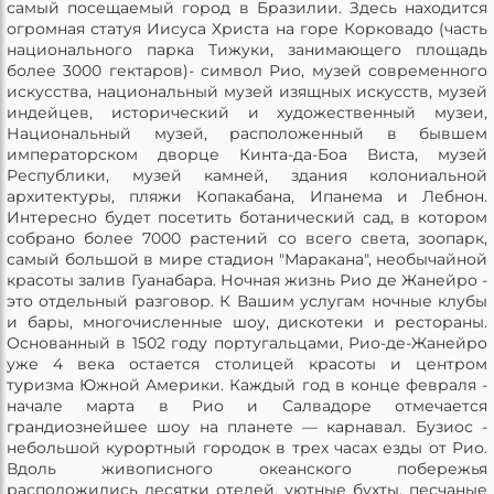
самый посещаемый город в Бразилии. Здесь находится
огромная статуя Иисуса Христа на горе Корковадо (часть
национального парка Тижуки, занимающего площадь
более 3000 гектаров)- символ Рио, музей современного
искусства, национальный музей изящных искусств, музей
индейцев, исторический и художественный музеи,
Национальный музей, расположенный в бывшем
императорском дворце Кинта-да-Боа Виста, музей
Республики, музей камней, здания колониальной
архитектуры, пляжи Копакабана, Ипанема и Лебнон.
Интересно будет посетить ботанический сад, в котором
собрано более 7000 растений со всего света, зоопарк,
самый большой в мире стадион "Маракана", необычайной
красоты залив Гуанабара. Ночная жизнь Рио де Жанейро -
это отдельный разговор. К Вашим услугам ночные клубы
и бары, многочисленные шоу, дискотеки и рестораны.
Основанный в 1502 году португальцами, Рио-де-Жанейро
уже 4 века остается столицей красоты и центром
туризма Южной Америки. Каждый год в конце февраля -
начале марта в Рио и Салвадоре отмечается
грандиознейшее шоу на планете — карнавал. Бузиос -
небольшой курортный городок в трех часах езды от Рио.
Вдоль живописного океанского побережья
расположились десятки отелей, уютные бухты, песчаные