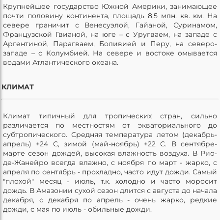
Крупнейшее государство Южной Америки, занимающее
почти половину континента, площадь 8,5 млн. кв. км. На
севере граничит с Венесуэлой, Гайаной, Суринамом,
Французской Гвианой, на юге – с Уругваем, на западе с
Аргентиной, Парагваем, Боливией и Перу, на северо-
западе – с Колумбией. На севере и востоке омывается
водами Атлантического океана.
КЛИМАТ
Климат типичный для тропических стран, сильно
различается по местностям от экваториального до
субтропического. Средняя температура летом (декабрь-
апрель) +24 С, зимой (май-ноябрь) +22 С. В сентябре-
марте сезон дождей, высокая влажность воздуха. В Рио-
де-Жанейро всегда влажно, с ноября по март - жарко, с
апреля по сентябрь - прохладно, часто идут дожди. Самый
"плохой" месяц - июль, т.к. холодно и часто моросит
дождь. В Амазонии сухой сезон длится с августа до начала
декабря, с декабря по апрель - очень жарко, редкие
дожди, с мая по июль - обильные дожди.