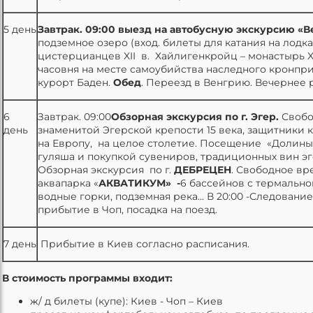
5 день
Завтрак. 09:00 выезд на автобусную экскурсию «В
подземное озеро (вход. билеты для катания на лодк
цистерцианцев XII в. Хайлигенкройц – монастырь XI
часовня на месте самоубийства наследного кронпри
курорт Баден.
Обед
. Переезд в Венгрию. Вечернее р
6
Завтрак. 09:00
Обзорная экскурсия по г. Эгер.
Свобо
день
знаменитой Эгерской крепости 15 века, защитники
на Европу, на целое столетие. Посещение «Долины
гуляша и покупкой сувениров, традиционных вин эг
Обзорная экскурсия по г.
ДЕБРЕЦЕН
. Свободное вр
аквапарка «
АКВАТИКУМ» -
6 бассейнов с термально
водные горки, подземная река... В 20:00 -Следовани
прибытие в Чоп, посадка на поезд.
7 день
Прибытие в Киев согласно расписания.
В стоимость программы входит:
ж/ д билеты (купе): Киев - Чоп – Киев