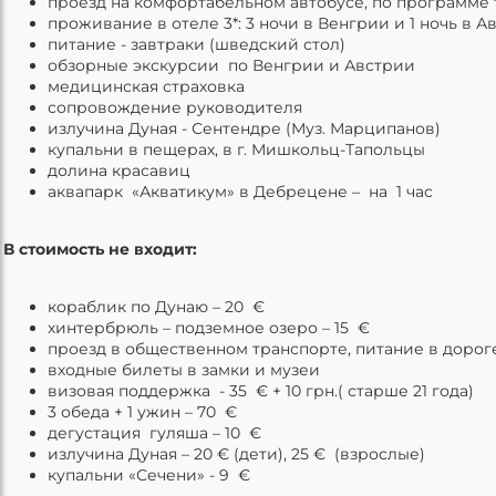
проезд на комфортабельном автобусе, по пр
проживание в отеле 3*: 3 ночи в Венгрии и 1 ночь в
питание - завтраки (шведский с
обзорные экскурсии по Венгрии и А
медицинская страхов
сопровождение руководи
излучина Дуная - Сентендре (Муз. Марцип
купальни в пещерах, в г. Мишкольц-Тап
долина красав
аквапарк «Акватикум» в Дебрецене – на 1 час
В стоимость не входит:
кораблик по Дунаю – 20 €
хинтербрюль – подземное озеро – 15 €
проезд в общественном транспорте, питание в дорог
входные билеты в замки и музеи
визовая поддержка - 35 € + 10 грн.( старше 21 года)
3 обеда + 1 ужин – 70 €
дегустация гуляша – 10 €
излучина Дуная – 20 € (дети), 25 € (взрослые)
купальни «Сечени» - 9 €