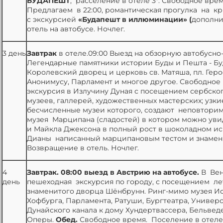
БУДАПЕШТ
, расселение в отеле 3*. Свободное врем
Предлагаем в 22:00, романтическая прогулка на к
с экскурсией
«Будапешт в иллюминации» (
дополни
отель на автобусе. Ночлег.
3 день
Завтрак
в отеле.09:00 Выезд на обзорную автобусно
Легендарные памятники истории Буды и Пешта - Бу
Королевский дворец и церковь св. Матяша, пл. Гер
Анонимусу, Парламент и многое другое. Свободное
экскурсия в Излучину Дуная с посещением сербско
музеев, галлерей, художественных мастерских; уз
бесчисленные музеи которого, создают неповтори
музея Марципана (сладостей) в котором можно уви
и Майкла Джексона в полный рост в шоколадном и
Дианы написанный марципановым тестом и знамен
Возвращение в отель. Ночлег.
4
Завтрак. 08:00 выезд в Австрию на автобусе.
В Вен
день
пешеходная экскурсия по городу, с посещением ле
знаменитого дворца Шёнбрунн. Ринг-мимо музея Ис
Хофбурга, Парламента, Ратуши, Бургтеатра, Универ
Дунайского канала к дому Хундертвассера, Бельвед
Оперы.
Обед.
Свободное время. Поселение в отеле.