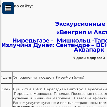
Поиск по сайту:
Экскурсионные
«Венгрия и Авс
Ниредьгазе - Мишкольц -Тапо
Излучина Дуная: Сентендре – ВЕН
Аквапарк
7 дней с дорогой
1 день
Oтправление поездом Киев-Чоп (купе)
2 день
Прибытие в Чоп. Пересадка на автобус. Пересечен
Переезд в Мишкольц-Тапольце.Посещение подземн
купальни в Мишкольц-Тапольце . Световые эффекты
Вашим услугам купание и водные аттракционы терм