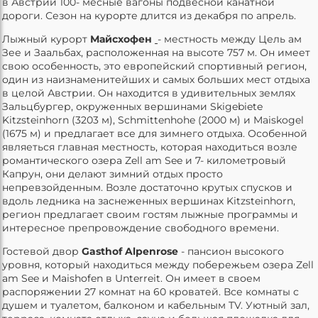
в Австрии 100- месные вагоны подвесной канатной
дороги. Сезон на курорте длится из декабря по апрель.
Лыжный курорт
Майсхофен
- местность между Цель ам
Зее и Заальбах, расположенная на высоте 757 м. Он имеет
свою особенность, это европейский спортивный регион,
один из наизнаменитейших и самых больших мест отдыха
в целой Австрии. Он находится в удивительных землях
Зальцбургер, окруженных вершинами Skigebiete
Kitzsteinhorn (3203 м), Schmittenhohe (2000 м) и Maiskogel
(1675 м) и предлагает все для зимнего отдыха. Особенной
являеться главная местность, которая находиться возле
романтического озера Zell am See и 7- километровый
Капрун, они делают зимний отдых просто
непревзойденным. Возле достаточно крутых спусков и
вдоль ледника на заснеженных вершинах Kitzsteinhorn,
регион предлагает своим гостям лыжные программы и
интересное препровождение свободного времени.
Гостевой двор
Gasthof Alpenrose
- пансион высокого
уровня, который находиться между побережьем озера Zell
am See и Maishofen в Unterreit. Он имеет в своем
распоряжении 27 комнат на 60 кроватей. Все комнаты с
душем и туалетом, балконом и кабельным TV. Уютный зал,