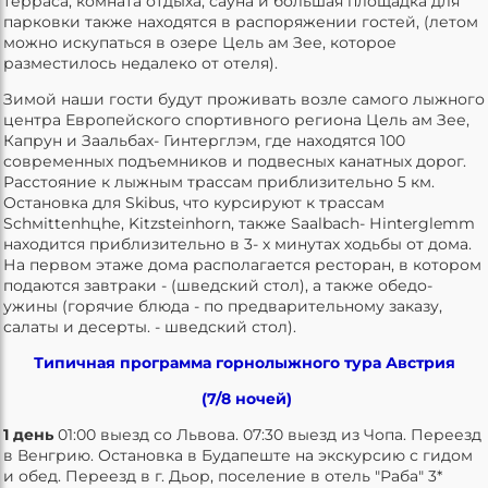
терраса, комната отдыха, сауна и большая площадка для
парковки также находятся в распоряжении гостей, (летом
можно искупаться в озере Цель ам Зее, которое
разместилось недалеко от отеля).
Зимой наши гости будут проживать возле самого лыжного
центра Европейского спортивного региона Цель ам Зее,
Капрун и Заальбах- Гинтерглэм, где находятся 100
современных подъемников и подвесных канатных дорог.
Расстояние к лыжным трассам приблизительно 5 км.
Остановка для Skibus, что курсируют к трассам
Sсhміttеnhцhе, Kitzsteinhorn, также Saalbach- Нinterglemm
находится приблизительно в 3- х минутах ходьбы от дома.
На первом этаже дома располагается ресторан, в котором
подаются завтраки - (шведский стол), а также обедо-
ужины (горячие блюда - по предварительному заказу,
салаты и десерты. - шведский стол).
Типичная
программа горнолыжного тура Австрия
(7/8 ночей)
1 день
01:00 выезд со Львова. 07:30 выезд из Чопа. Переезд
в Венгрию. Остановка в Будапеште на экскурсию с гидом
и обед. Переезд в г. Дьор, поселение в отель "Раба" 3*