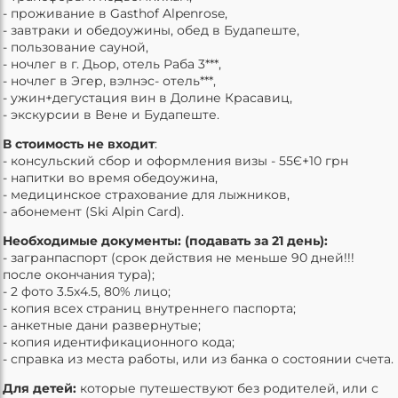
- проживание в Gasthof Alpenrose,
- завтраки и обедоужины, обед в Будапеште,
- пользование сауной,
- ночлег в г. Дьор, отель Раба 3***,
- ночлег в Эгер, вэлнэс- отель***,
- ужин+дегустация вин в Долине Красавиц,
- экскурсии в Вене и Будапеште.
В стоимость не входит
:
- консульский сбор и оформления визы - 55Є+10 грн
- напитки во время обедоужина,
- медицинское страхование для лыжников,
- абонемент (Ski Alpin Card).
Необходимые
документы: (подавать за 21 день):
- загранпаспорт (срок действия не меньше 90 дней!!!
после окончания тура);
- 2 фото 3.5x4.5, 80% лицо;
- копия всех страниц внутреннего паспорта;
- анкетные дани развернутые;
- копия идентификационного кода;
- справка из места работы, или из банка о состоянии счета.
Для детей:
которые путешествуют без родителей, или с