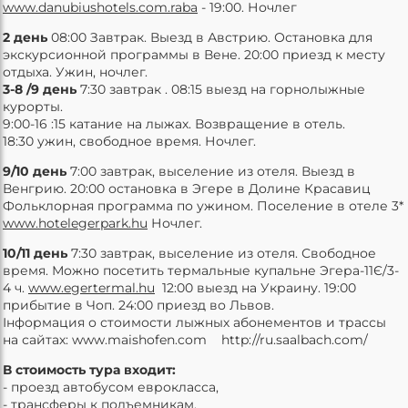
www.danubiushotels.com.raba
- 19:00. Ночлег
2 день
08:00 Завтрак. Выезд в Австрию. Остановка для
экскурсионной программы в Вене. 20:00 приезд к месту
отдыха. Ужин, ночлег.
3-8 /9 день
7:30 завтрак . 08:15 выезд на горнолыжные
курорты.
9:00-16 :15 катание на лыжах. Возвращение в отель.
18:30 ужин, свободное время. Ночлег.
9/10 день
7:00 завтрак, выселение из отеля. Выезд в
Венгрию. 20:00 остановка в Эгере в Долине Красавиц
Фольклорная программа по ужином. Поселение в отеле 3*
www.hotelegerpark.hu
Ночлег.
10/11 день
7:30 завтрак, выселение из отеля. Свободное
время. Можно посетить термальные купальне Эгера-11Є/3-
4 ч.
www.egertermal.hu
12:00 выезд на Украину. 19:00
прибытие в Чоп. 24:00 приезд во Львов.
Інформация о стоимости лыжных абонементов и трассы
на сайтах: www.maishofen.com http://ru.saalbach.com/
В стоимость тура входит:
- проезд автобусом еврокласса,
- трансферы к подъемникам,