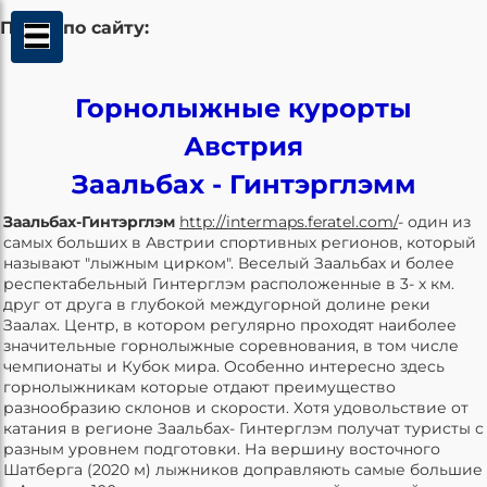
Поиск по сайту:
Горнолыжные курорты
Австрия
Заальбах - Гинтэрглэмм
Заальбах-Гинтэрглэм
http://intermaps.feratel.com/
- один из
самых больших в Австрии спортивных регионов, который
называют "лыжным цирком". Веселый Заальбах и более
респектабельный Гинтерглэм расположенные в 3- х км.
друг от друга в глубокой междугорной долине реки
Заалах. Центр, в котором регулярно проходят наиболее
значительные горнолыжные соревнования, в том числе
чемпионаты и Кубок мира. Особенно интересно здесь
горнолыжникам которые отдают преимущество
разнообразию склонов и скорости. Хотя удовольствие от
катания в регионе Заальбах- Гинтерглэм получат туристы с
разным уровнем подготовки. На вершину восточного
Шатберга (2020 м) лыжников доправляють самые большие